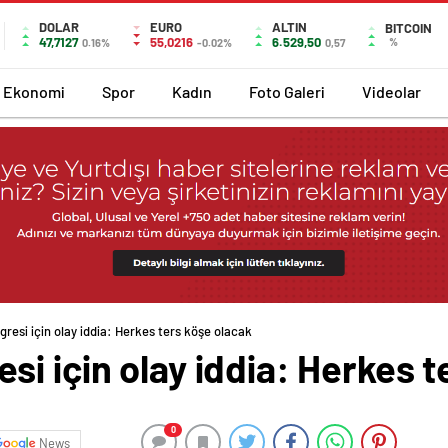
DOLAR
EURO
ALTIN
BITCOIN
47,7127
55,0216
6.529,50
%
0.16%
-0.02%
0,57
Ekonomi
Spor
Kadın
Foto Galeri
Videolar
resi için olay iddia: Herkes ters köşe olacak
i için olay iddia: Herkes t
0
News