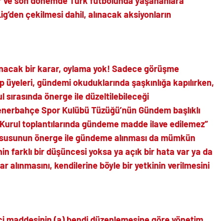
 ve son dönemde Türk futbolunda yaşananlara
ig’den çekilmesi dahil, alınacak aksiyonların
lınacak bir karar, oylama yok! Sadece görüşme
üyeleri, gündemi okuduklarında şaşkınlığa kapılırken,
 sırasında önerge ile düzeltilebileceği
Fenerbahçe Spor Kulübü Tüzüğü’nün Gündem başlıklı
Kurul toplantılarında gündeme madde ilave edilemez”
hususunun önerge ile gündeme alınması da mümkün
in farklı bir düşüncesi yoksa ya açık bir hata var ya da
r alınmasını, kendilerine böyle bir yetkinin verilmesini
ci maddesinin (a) bendi düzenlemesine göre yönetim