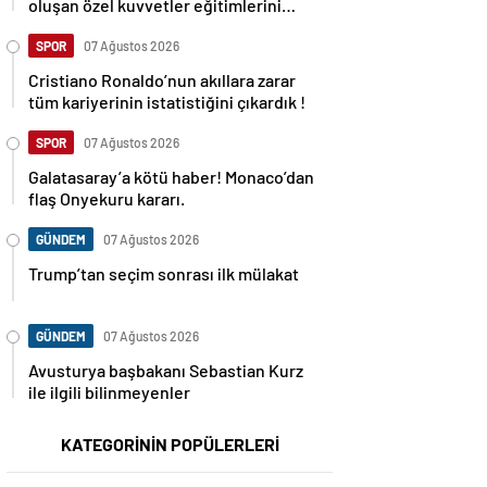
oluşan özel kuvvetler eğitimlerini
başlattı.
SPOR
07 Ağustos 2026
Cristiano Ronaldo’nun akıllara zarar
tüm kariyerinin istatistiğini çıkardık !
SPOR
07 Ağustos 2026
Galatasaray’a kötü haber! Monaco’dan
flaş Onyekuru kararı.
GÜNDEM
07 Ağustos 2026
Trump’tan seçim sonrası ilk mülakat
GÜNDEM
07 Ağustos 2026
Avusturya başbakanı Sebastian Kurz
ile ilgili bilinmeyenler
KATEGORİNİN POPÜLERLERİ