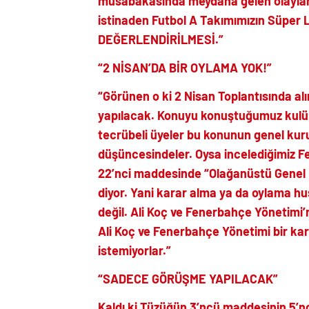
müsabakasında meydana gelen olaylar
istinaden Futbol A Takımımızın Süper L
DEĞERLENDİRİLMESİ.”
“2 NİSAN’DA BİR OYLAMA YOK!”
“Görünen o ki 2 Nisan Toplantısında a
yapılacak. Konuyu konuştuğumuz kulüp 
tecrübeli üyeler bu konunun genel kurul
düşüncesindeler. Oysa incelediğimiz 
22’nci maddesinde “Olağanüstü Genel 
diyor. Yani karar alma ya da oylama 
değil. Ali Koç ve Fenerbahçe Yönetimi’n
Ali Koç ve Fenerbahçe Yönetimi bir kara
istemiyorlar.”
“SADECE GÖRÜŞME YAPILACAK”
Kaldı ki Tüzüğün 3’ncü maddesinin 5’n