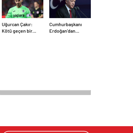
Uğurcan Çakır:
Cumhurbaşkanı
Kötü geçen bir
Erdoğan’dan
sezon, kabus gibi
Galatasaray’a
bitti!
tebrik!
 suç duyurusu!