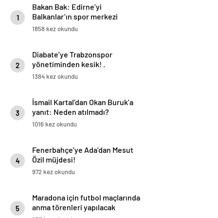
Bakan Bak: Edirne’yi
Balkanlar’ın spor merkezi
1
yapmaya çalışıyoruz
1858 kez okundu
Diabate’ye Trabzonspor
yönetiminden kesik! .
2
1384 kez okundu
İsmail Kartal’dan Okan Buruk’a
yanıt: Neden atılmadı?
3
1016 kez okundu
Fenerbahçe’ye Ada’dan Mesut
Özil müjdesi!
4
972 kez okundu
Maradona için futbol maçlarında
anma törenleri yapılacak
5