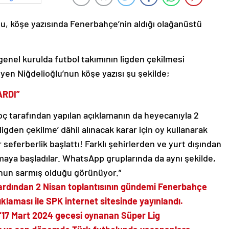
lu, köşe yazısında Fenerbahçe’nin aldığı olağanüstü
i genel kurulda futbol takımının ligden çekilmesi
yen Niğdelioğlu’nun köşe yazısı şu şekilde;
ARDI”
oç tarafından yapılan açıklamanın da heyecanıyla 2
‘ligden çekilme’ dâhil alınacak karar için oy kullanarak
seferberlik başlattı! Farklı şehirlerden ve yurt dışından
maya başladılar. WhatsApp gruplarında da aynı şekilde,
un sarmış olduğu görünüyor.”
ardından 2 Nisan toplantısının gündemi Fenerbahçe
klaması ile SPK internet sitesinde yayınlandı.
“17 Mart 2024 gecesi oynanan Süper Lig