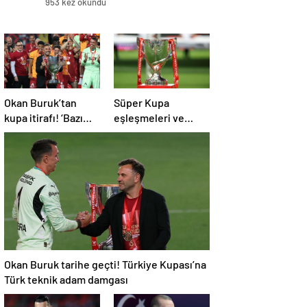
953 kez okundu
Okan Buruk’tan
Süper Kupa
kupa itirafı! ‘Bazı
eşleşmeleri ve
oyuncularımız
Avrupa Ligi yolu
elendik diye
belli oldu!
düşündü’
Okan Buruk tarihe geçti! Türkiye Kupası’na
Türk teknik adam damgası