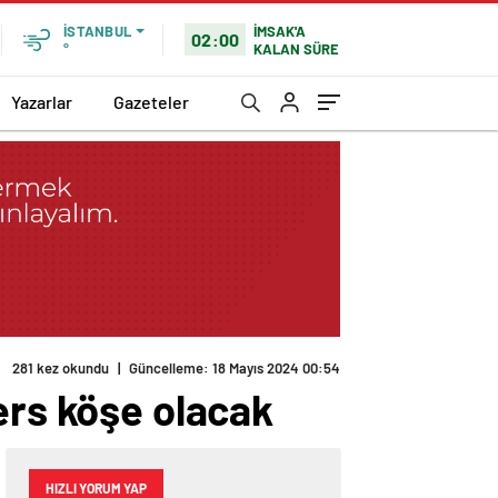
İMSAK'A
İSTANBUL
02:00
KALAN SÜRE
°
Yazarlar
Gazeteler
ers köşe olacak
HIZLI YORUM YAP