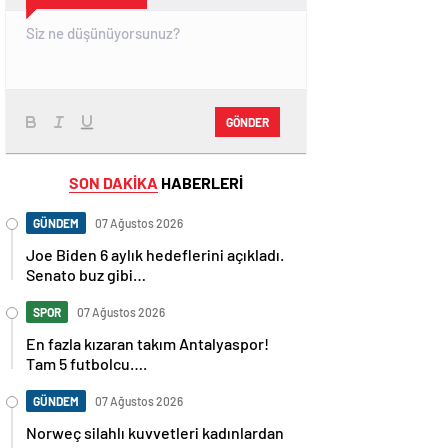
GÖNDER
SON DAKİKA
HABERLERİ
GÜNDEM
07 Ağustos 2026
Joe Biden 6 aylık hedeflerini açıkladı.
Senato buz gibi…
SPOR
07 Ağustos 2026
En fazla kızaran takım Antalyaspor!
Tam 5 futbolcu….
GÜNDEM
07 Ağustos 2026
Norweç silahlı kuvvetleri kadınlardan