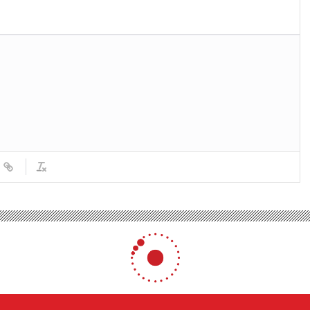
, Ahmet Metin Genç hakkında suç duyurusu!
Ahmet Metin Genç hakkında
0