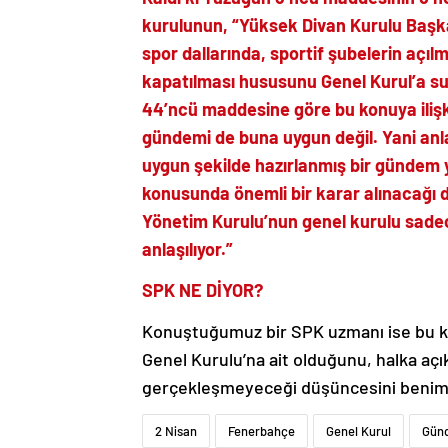
kurulunun, “Yüksek Divan Kurulu Başka
spor dallarında, sportif şubelerin açılm
kapatılması hususunu Genel Kurul’a s
44’ncü maddesine göre bu konuya ilişki
gündemi de buna uygun değil. Yani anl
uygun şekilde hazırlanmış bir gündem 
konusunda önemli bir karar alınacağı dü
Yönetim Kurulu’nun genel kurulu sad
anlaşılıyor.”
SPK NE DİYOR?
Konuştuğumuz bir SPK uzmanı ise bu ko
Genel Kurulu’na ait olduğunu, halka açı
gerçekleşmeyeceği düşüncesini benimle
2 Nisan
Fenerbahçe
Genel Kurul
Gün