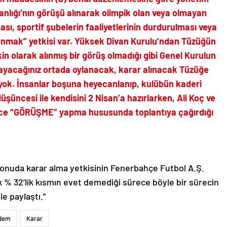
nlığı’nın görüşü alınarak olimpik olan veya olmayan
ası, sportif şubelerin faaliyetlerinin durdurulması veya
unmak” yetkisi var. Yüksek Divan Kurulu’ndan Tüzüğün
n olarak alınmış bir görüş olmadığı gibi Genel Kurulun
ayacağınız ortada oylanacak, karar alınacak Tüzüğe
yok. İnsanlar boşuna heyecanlanıp, kulübün kaderi
şüncesi ile kendisini 2 Nisan’a hazırlarken, Ali Koç ve
ece “GÖRÜŞME” yapma hususunda toplantıya çağırdığı
nuda karar alma yetkisinin Fenerbahçe Futbol A.Ş.
k % 32’lik kısmın evet demediği sürece böyle bir sürecin
 paylaştı.”
dem
Karar