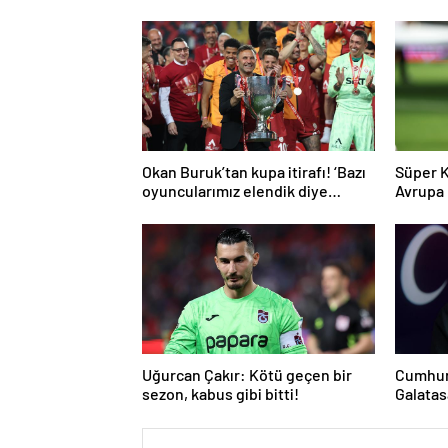
Okan Buruk’tan kupa itirafı! ‘Bazı
Süper K
oyuncularımız elendik diye
Avrupa L
düşündü’
Uğurcan Çakır: Kötü geçen bir
Cumhur
sezon, kabus gibi bitti!
Galatas