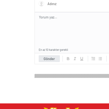
En az 10 karakter gerekli
Gönder
Flash Haber
Spor
Basketbol
Fenerbahçe’den
Fenerbahçe’den, 
0