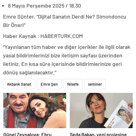
8 Mayıs Perşembe 2025 / 18.30
Emre Sünter, “Dijital Sanatın Derdi Ne? Simondoncu
Bir Öneri”
Haber Kaynak : HABERTURK.COM
“Yayınlanan tüm haber ve diğer içerikler ile ilgili olarak
yasal bildirimlerinizi bize iletişim sayfası üzerinden
iletiniz. En kısa süre içerisinde bildirimlerinize geri
dönüş sağlanılacaktır.”
Akbank Sanat
Emre Şen
felsefe
seminer
Günel Zeynalova: Ebru
Seda Bakan, yeni projesine