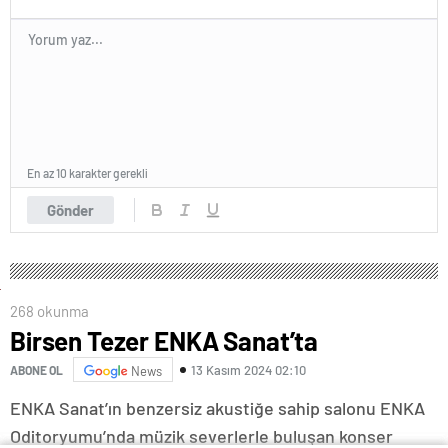
En az 10 karakter gerekli
Gönder
268 okunma
Birsen Tezer ENKA Sanat’ta
13 Kasım 2024 02:10
ABONE OL
News
ENKA Sanat’ın benzersiz akustiğe sahip salonu ENKA
Oditoryumu’nda müzik severlerle buluşan konser