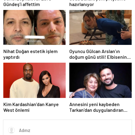
Gündeş’i affettim
hazırlanıyor
Nihat Doğan estetik işlem
Oyuncu Gülcan Arslan’ın
yaptırdı
doğum günü stili! Elbisenin
düğmelerini kapatmadı
Kim Kardashian’dan Kanye
Annesini yeni kaybeden
West önlemi
Tarkan’dan duygulandıran
paylaşım! Konserde
yaşananları ilk kez anlattı