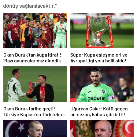
dönüş sağlanılacaktır.”
Okan Buruk’tan kupa itirafı!
Süper Kupa eşleşmeleri ve
‘Bazı oyuncularımız elendik
Avrupa Ligi yolu belli oldu!
diye düşündü’
Okan Buruk tarihe geçti!
Uğurcan Çakır: Kötü geçen
Türkiye Kupası’na Türk teknik
bir sezon, kabus gibi bitti!
adam damgası