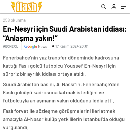
258 okunma
En-Nesyri için Suudi Arabistan iddiası:
“Anlaşma yakın!”
17 Kasım 2024 20:01
ABONE OL
News
Fenerbahçe’nin yaz transfer döneminde kadrosuna
kattığı Faslı golcü futbolcu Youssef En-Nesyri için
sürpriz bir ayrılık iddiası ortaya atıldı.
Suudi Arabistan basını, Al Nassr’ın, Fenerbahçe’den
Faslı golcüyü kadrosuna katmak istediğini ve
futbolcuyla anlaşmanın yakın olduğunu iddia etti.
Faslı forvet ile sözleşme görüşmelerini ilerletmek
amacıyla Al-Nassr kulüp yetkililerin İstanbul’da olduğu
vurgulandı.