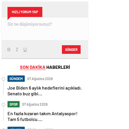
HIZLI YORUM YAP
GÖNDER
SON DAKİKA
HABERLERİ
GÜNDEM
07 Ağustos 2026
Joe Biden 6 aylık hedeflerini açıkladı.
Senato buz gibi…
SPOR
07 Ağustos 2026
En fazla kızaran takım Antalyaspor!
Tam 5 futbolcu….