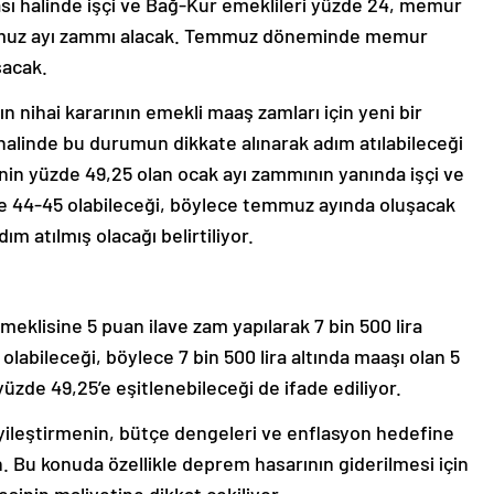
 halinde işçi ve Bağ-Kur emeklileri yüzde 24, memur
emmuz ayı zammı alacak. Temmuz döneminde memur
şacak.
nihai kararının emekli maaş zamları için yeni bir
alinde bu durumun dikkate alınarak adım atılabileceği
nin yüzde 49,25 olan ocak ayı zammının yanında işçi ve
e 44-45 olabileceği, böylece temmuz ayında oluşacak
ım atılmış olacağı belirtiliyor.
meklisine 5 puan ilave zam yapılarak 7 bin 500 lira
olabileceği, böylece 7 bin 500 lira altında maaşı olan 5
üzde 49,25’e eşitlenebileceği de ifade ediliyor.
iyileştirmenin, bütçe dengeleri ve enflasyon hedefine
n. Bu konuda özellikle deprem hasarının giderilmesi için