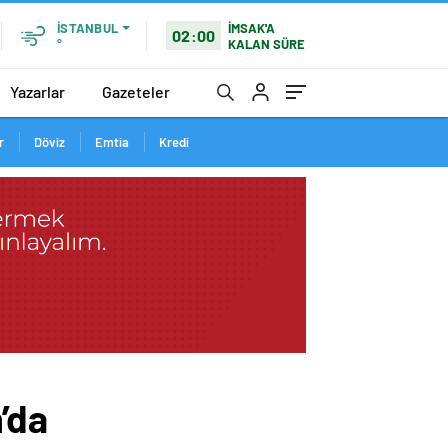
İMSAK'A
İSTANBUL
02:00
KALAN SÜRE
°
Yazarlar
Gazeteler
r
Döviz
Emtia
Kredi
’da