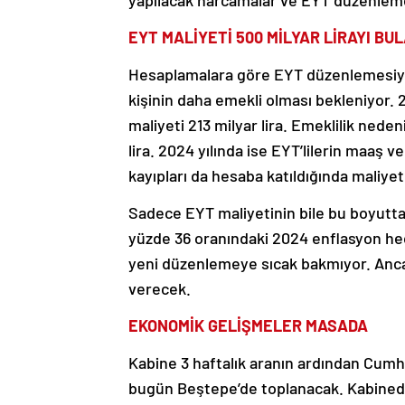
yapılacak harcamalar ve EYT düzenlemes
EYT MALİYETİ 500 MİLYAR LİRAYI BU
Hesaplamalara göre EYT düzenlemesiyle 
kişinin daha emekli olması bekleniyor. 
maliyeti 213 milyar lira. Emeklilik neden
lira. 2024 yılında ise EYT’lilerin maaş v
kayıpları da hesaba katıldığında maliyet
Sadece EYT maliyetinin bile bu boyutt
yüzde 36 oranındaki 2024 enflasyon he
yeni düzenlemeye sıcak bakmıyor. Anc
verecek.
EKONOMİK GELİŞMELER MASADA
Kabine 3 haftalık aranın ardından Cum
bugün Beştepe’de toplanacak. Kabinedek