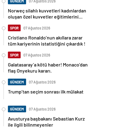
GÜNDEM
07 Ağustos 2026
Norweç silahlı kuvvetleri kadınlardan
oluşan özel kuvvetler eğitimlerini
başlattı.
SPOR
07 Ağustos 2026
Cristiano Ronaldo’nun akıllara zarar
tüm kariyerinin istatistiğini çıkardık !
SPOR
07 Ağustos 2026
Galatasaray’a kötü haber! Monaco’dan
flaş Onyekuru kararı.
GÜNDEM
07 Ağustos 2026
Trump’tan seçim sonrası ilk mülakat
GÜNDEM
07 Ağustos 2026
Avusturya başbakanı Sebastian Kurz
ile ilgili bilinmeyenler