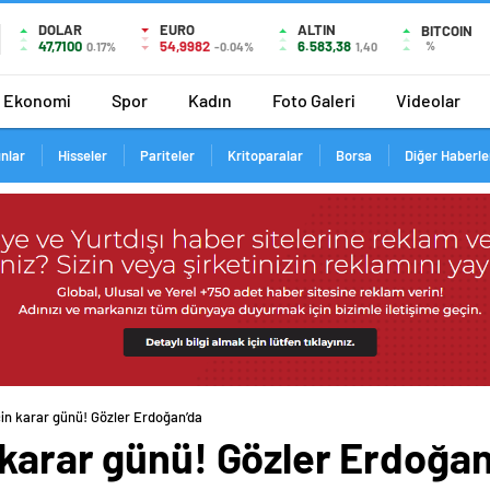
DOLAR
EURO
ALTIN
BITCOIN
47,7100
54,9982
6.583,38
%
0.17%
-0.04%
1,40
Ekonomi
Spor
Kadın
Foto Galeri
Videolar
ınlar
Hisseler
Pariteler
Kritoparalar
Borsa
Diğer Haberle
in karar günü! Gözler Erdoğan’da
 karar günü! Gözler Erdoğan