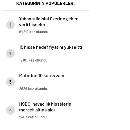
KATEGORİNİN POPÜLERLERİ
Yabancı ilgisini üzerine çeken
yerli hisseler
1
64241 kez okundu
15 hisse hedef fiyatını yükseltti
2
12181 kez okundu
Motorine 10 kuruş zam
3
2626 kez okundu
HSBC, havacılık hisselerini
mercek altına aldı
4
2407 kez okundu