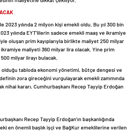
inin maliyetine dikkat çekiliyor.
LACAK
2023 yılında 2 milyon kişi emekli oldu. Bu yıl 300 bin
2023 yılında EYT’lilerin sadece emekli maaş ve ikramiye
iyle oluşan prim kayıplarıyla birlikte maliyet 250 milyar
e ikramiye maliyeti 360 milyar lira olacak. Yine prim
 500 milyar lirayı bulacak.
a olduğu tabloda ekonomi yönetimi, bütçe dengesi ve
definin zora gireceğini vurgulayarak emekli zammında
ak nihai kararı, Cumhurbaşkanı Recep Tayyip Erdoğan
hurbaşkanı Recep Tayyip Erdoğan’ın başkanlığında
i en önemli başlık işçi ve BağKur emeklilerine verilen