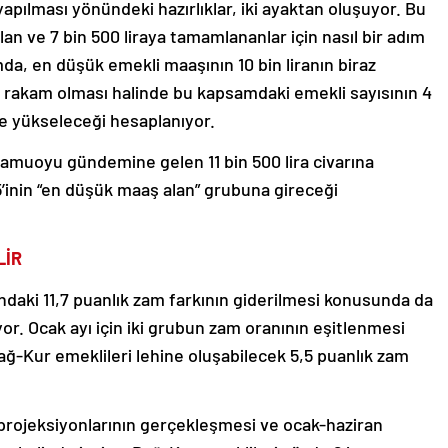
yapılması yönündeki hazırlıklar, iki ayaktan oluşuyor. Bu
n ve 7 bin 500 liraya tamamlananlar için nasıl bir adım
a, en düşük emekli maaşının 10 bin liranın biraz
bir rakam olması halinde bu kapsamdaki emekli sayısının 4
ne yükseleceği hesaplanıyor.
amuoyu gündemine gelen 11 bin 500 lira civarına
5’inin “en düşük maaş alan” grubuna gireceği
LİR
ndaki 11,7 puanlık zam farkının giderilmesi konusunda da
iyor. Ocak ayı için iki grubun zam oranının eşitlenmesi
ağ-Kur emeklileri lehine oluşabilecek 5,5 puanlık zam
 projeksiyonlarının gerçekleşmesi ve ocak-haziran