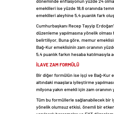
döneminde enflasyonun yüzde 24 olması
emeklileri ise yüzde 18,6 oranında t
emeklileri aleyhine 5,4 puanlık fark olu
Cumhurbaşkanı Recep Tayyip Erdoğan’ın 
düzenleme yapılmasına yönelik olması h
belirtiliyor. Buna göre, memur emeklisi
Bağ-Kur emeklisinin zam oranının yüzd
5,4 puanlık farkın hesaba katılmasıyla ad
İLAVE ZAM FORMÜLÜ
Bir diğer formülün ise işçi ve Bağ-Kur e
altındaki maaşlara iyileştirme yapılması 
milyona yakın emekli için zam oranının y
Tüm bu formüllerle sağlanabilecek bir 
yönelik olumsuz etkisi, önemli bir etke