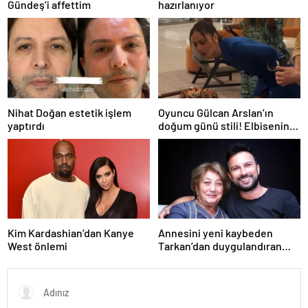
Gündeş’i affettim
hazırlanıyor
Nihat Doğan estetik işlem
Oyuncu Gülcan Arslan’ın
yaptırdı
doğum günü stili! Elbisenin
düğmelerini kapatmadı
Kim Kardashian’dan Kanye
Annesini yeni kaybeden
West önlemi
Tarkan’dan duygulandıran
paylaşım! Konserde
yaşananları ilk kez anlattı