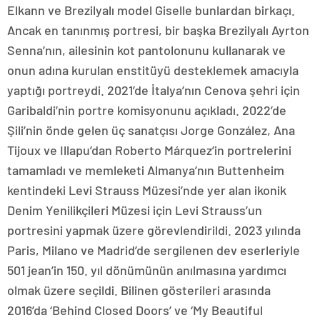
Elkann ve Brezilyalı model Giselle bunlardan birkaçı.
Ancak en tanınmış portresi, bir başka Brezilyalı Ayrton
Senna’nın, ailesinin kot pantolonunu kullanarak ve
onun adına kurulan enstitüyü desteklemek amacıyla
yaptığı portreydi. 2021’de İtalya’nın Cenova şehri için
Garibaldi’nin portre komisyonunu açıkladı. 2022’de
Şili’nin önde gelen üç sanatçısı Jorge González, Ana
Tijoux ve Illapu’dan Roberto Márquez’in portrelerini
tamamladı ve memleketi Almanya’nın Buttenheim
kentindeki Levi Strauss Müzesi’nde yer alan ikonik
Denim Yenilikçileri Müzesi için Levi Strauss’un
portresini yapmak üzere görevlendirildi. 2023 yılında
Paris, Milano ve Madrid’de sergilenen dev eserleriyle
501 jean’in 150. yıl dönümünün anılmasına yardımcı
olmak üzere seçildi. Bilinen gösterileri arasında
2016’da ‘Behind Closed Doors’ ve ‘My Beautiful