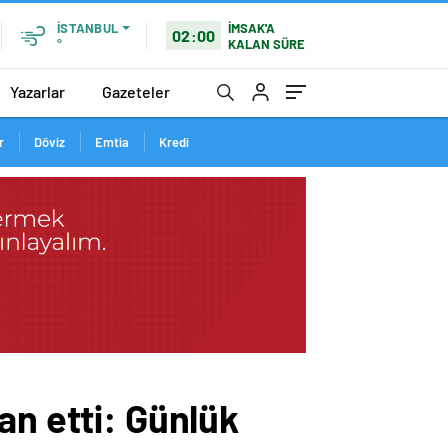
İMSAK'A
İSTANBUL
02:00
KALAN SÜRE
°
Yazarlar
Gazeteler
r
Döviz
Emtia
Kredi
an etti: Günlük