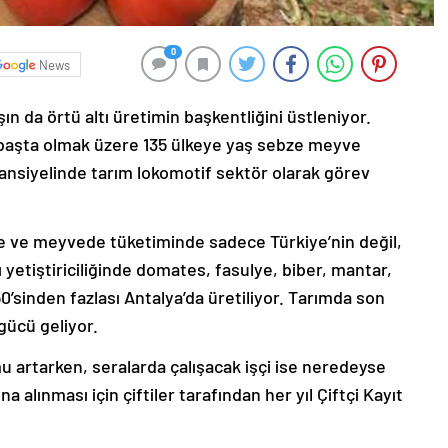
0
News
ın da örtü altı üretimin başkentliğini üstleniyor.
aşta olmak üzere 135 ülkeye yaş sebze meyve
ansiyelinde tarım lokomotif sektör olarak görev
bze ve meyvede tüketiminde sadece Türkiye’nin değil,
ltı yetiştiriciliğinde domates, fasulye, biber, mantar,
50’sinden fazlası Antalya’da üretiliyor. Tarımda son
 gücü geliyor.
u artarken, seralarda çalışacak işçi ise neredeyse
a alınması için çiftiler tarafından her yıl Çiftçi Kayıt