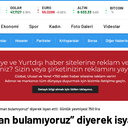
DOLAR
EURO
ALTIN
BITCOIN
47,7127
55,0296
6.533,33
%
0.16%
-0.02%
0,63
Ekonomi
Spor
Kadın
Foto Galeri
Videolar
ınlar
Hisseler
Pariteler
Kritoparalar
Borsa
Diğer Haberle
eman bulamıyoruz” diyerek isyan etti: Günlük yevmiyesi 750 lira
an bulamıyoruz” diyerek isy