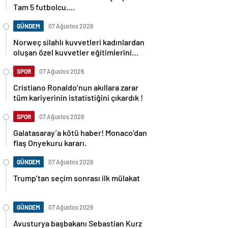
Tam 5 futbolcu….
GÜNDEM
07 Ağustos 2026
Norweç silahlı kuvvetleri kadınlardan
oluşan özel kuvvetler eğitimlerini
başlattı.
SPOR
07 Ağustos 2026
Cristiano Ronaldo’nun akıllara zarar
tüm kariyerinin istatistiğini çıkardık !
SPOR
07 Ağustos 2026
Galatasaray’a kötü haber! Monaco’dan
flaş Onyekuru kararı.
GÜNDEM
07 Ağustos 2026
Trump’tan seçim sonrası ilk mülakat
GÜNDEM
07 Ağustos 2026
Avusturya başbakanı Sebastian Kurz