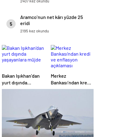
2407 kez okundu
Aramco’nun net kârı yüzde 25
eridi
5
2195 kez okundu
Bakan Işıkhan’dan
Merkez
yurt dışında
Bankası’ndan kredi
yaşayanlara müjde
ve enflasyon
açıklaması