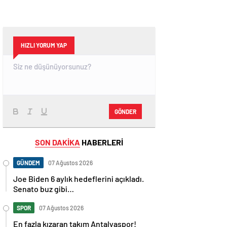
HIZLI YORUM YAP
GÖNDER
SON DAKİKA
HABERLERİ
GÜNDEM
07 Ağustos 2026
Joe Biden 6 aylık hedeflerini açıkladı.
Senato buz gibi…
SPOR
07 Ağustos 2026
En fazla kızaran takım Antalyaspor!