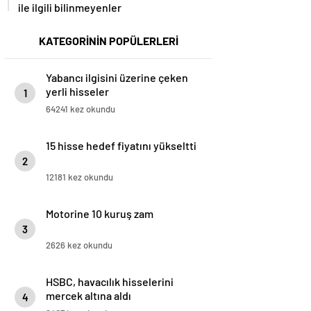
ile ilgili bilinmeyenler
KATEGORİNİN POPÜLERLERİ
Yabancı ilgisini üzerine çeken
yerli hisseler
1
64241 kez okundu
15 hisse hedef fiyatını yükseltti
2
12181 kez okundu
Motorine 10 kuruş zam
3
2626 kez okundu
HSBC, havacılık hisselerini
mercek altına aldı
4