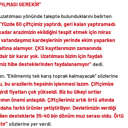
PILMASI GEREKİR”
 uzatılması yönünde talepte bulunduklarını belirten
“Yüzde 60 çiftçimiz yaptırdı, geri kalan yaptıramadı.
kadar arazimizin ekildiğini tespit etmek için miras
ir vatandaşımız kardeşlerinin yerinde ekim yaparken
altına alamıyor. ÇKS kayıtlarımızın zamanında
air bir karar yok. Uzatılması bizim için faydalı
rimiz hibe desteklerinden faydalanamıyor”
dedi.
, “Ekilmemiş tek karış toprak kalmayacak” sözlerine
, bu arazilerin hepsinin işlenmesi lazım. Çiftçimize
di fiyatları çok yükseldi. Biz bu ülkeyi sırtlar
mın önemi anlaşıldı. Çiftçilerimiz artık örtü altında
a farklı ürünler yetiştiriliyor. Devletimizin verdiği
rilen desteklerle 35-40 bin dönüm muz serası oldu. Örtü
ştır”
sözlerine yer verdi.