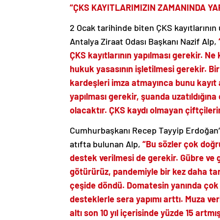
“ÇKS KAYITLARIMIZIN ZAMANINDA YA
2 Ocak tarihinde biten ÇKS kayıtlarının
Antalya Ziraat Odası Başkanı Nazif Alp,
ÇKS kayıtlarının yapılması gerekir. Ne 
hukuk yasasının işletilmesi gerekir. B
kardeşleri imza atmayınca bunu kayıt 
yapılması gerekir, şuanda uzatıldığına d
olacaktır. ÇKS kaydı olmayan çiftçile
Cumhurbaşkanı Recep Tayyip Erdoğan’ın
atıfta bulunan Alp,
“Bu sözler çok doğru
destek verilmesi de gerekir. Gübre ve gir
götürürüz, pandemiyle bir kez daha tarı
çeşide döndü. Domatesin yanında çok dah
desteklerle sera yapımı arttı. Muza ve
altı son 10 yıl içerisinde yüzde 15 artmı