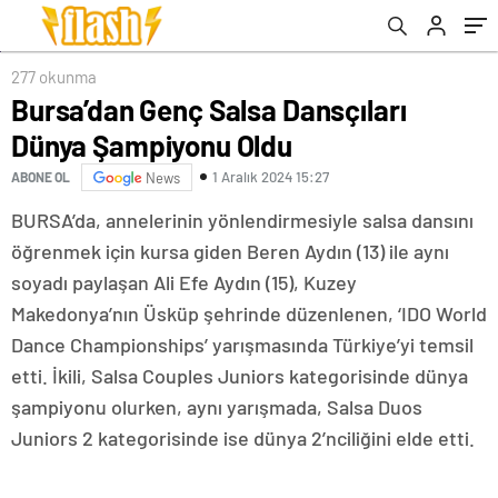
277 okunma
Bursa’dan Genç Salsa Dansçıları
Dünya Şampiyonu Oldu
1 Aralık 2024 15:27
ABONE OL
News
BURSA’da, annelerinin yönlendirmesiyle salsa dansını
öğrenmek için kursa giden Beren Aydın (13) ile aynı
soyadı paylaşan Ali Efe Aydın (15), Kuzey
Makedonya’nın Üsküp şehrinde düzenlenen, ‘IDO World
Dance Championships’ yarışmasında Türkiye’yi temsil
etti. İkili, Salsa Couples Juniors kategorisinde dünya
şampiyonu olurken, aynı yarışmada, Salsa Duos
Juniors 2 kategorisinde ise dünya 2’nciliğini elde etti.