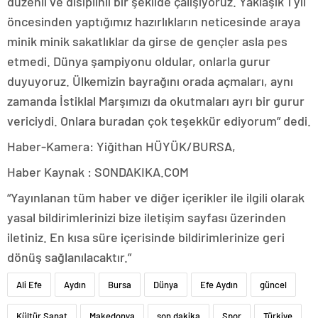
düzenli ve disiplinli bir şekilde çalışıyoruz. Yaklaşık 1 yıl
öncesinden yaptığımız hazırlıkların neticesinde araya
minik minik sakatlıklar da girse de gençler asla pes
etmedi. Dünya şampiyonu oldular, onlarla gurur
duyuyoruz. Ülkemizin bayrağını orada açmaları, aynı
zamanda İstiklal Marşımızı da okutmaları ayrı bir gurur
vericiydi. Onlara buradan çok teşekkür ediyorum” dedi.
Haber-Kamera: Yiğithan HÜYÜK/BURSA,
Haber Kaynak : SONDAKIKA.COM
“Yayınlanan tüm haber ve diğer içerikler ile ilgili olarak
yasal bildirimlerinizi bize iletişim sayfası üzerinden
iletiniz. En kısa süre içerisinde bildirimlerinize geri
dönüş sağlanılacaktır.”
Ali Efe
Aydın
Bursa
Dünya
Efe Aydın
güncel
Kültür Sanat
Makedonya
son dakika
Spor
Türkiye