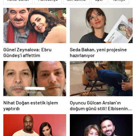
Günel Zeynalova: Ebru
Seda Bakan, yeni projesine
Gündeş’i affettim
hazırlanıyor
Nihat Doğan estetik işlem
Oyuncu Gülcan Arslan’ın
yaptırdı
doğum günü stili! Elbisenin
düğmelerini kapatmadı