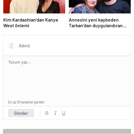
Kim Kardashian’dan Kanye
Annesini yeni kaybeden
West önlemi
Tarkan’dan duygulandıran
paylaşım! Konserde
yaşananları ilk kez anlattı
En az 10 karakter gerekli
Gönder