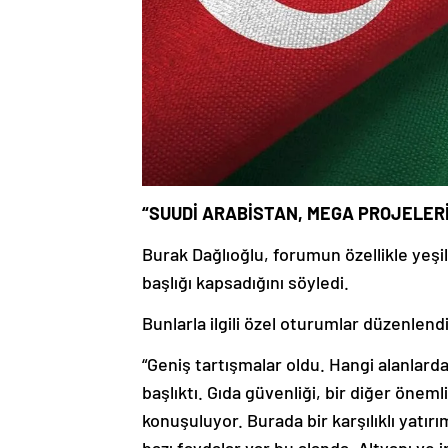
“SUUDİ ARABİSTAN, MEGA PROJELERİ
Burak Dağlıoğlu, forumun özellikle yeşi
başlığı kapsadığını söyledi.
Bunlarla ilgili özel oturumlar düzenlendi
“Geniş tartışmalar oldu. Hangi alanlarda
başlıktı. Gıda güvenliği, bir diğer önemli 
konuşuluyor. Burada bir karşılıklı yatırım
bazı faydalar var bu alanda. Altyapı ve i