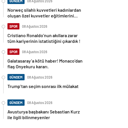
GÜNDEM
08 Ağustos 2026
Norweç silahlı kuvvetleri kadınlardan
oluşan özel kuvvetler eğitimlerini
başlattı.
SPOR
08 Ağustos 2026
Cristiano Ronaldo’nun akıllara zarar
tüm kariyerinin istatistiğini çıkardık !
SPOR
08 Ağustos 2026
Galatasaray’a kötü haber! Monaco’dan
flaş Onyekuru kararı.
GÜNDEM
08 Ağustos 2026
Trump’tan seçim sonrası ilk mülakat
GÜNDEM
08 Ağustos 2026
Avusturya başbakanı Sebastian Kurz
ile ilgili bilinmeyenler