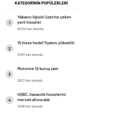
KATEGORİNİN POPÜLERLERİ
Yabancı ilgisini üzerine çeken
yerli hisseler
1
64241 kez okundu
15 hisse hedef fiyatını yükseltti
2
12181 kez okundu
Motorine 10 kuruş zam
3
2627 kez okundu
HSBC, havacılık hisselerini
mercek altına aldı
4
2408 kez okundu