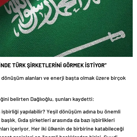
NDE TÜRK ŞİRKETLERİNİ GÖRMEK İSTİYOR”
l dönüşüm alanları ve enerji başta olmak üzere birçok
ğini belirten Dağlıoğlu, şunları kaydetti:
 işbirliği yapılabilir? Yeşil dönüşüm adına bu önemli
başlık. Gıda şirketleri arasında da bazı işbirlikleri
ları içeriyor. Her iki ülkenin de birbirine katabileceği
nşaat projeleri en önemli başlıklardan birisi. Suudi