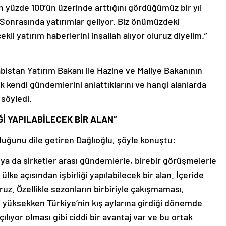
ın yüzde 100’ün üzerinde arttığını gördüğümüz bir yıl
 Sonrasında yatırımlar geliyor. Biz önümüzdeki
i yatırım haberlerini inşallah alıyor oluruz diyelim.”
abistan Yatırım Bakanı ile Hazine ve Maliye Bakanının
rak kendi gündemlerini anlattıklarını ve hangi alanlarda
i söyledi.
İĞİ YAPILABİLECEK BİR ALAN”
duğunu dile getiren Dağlıoğlu, şöyle konuştu:
ya da şirketler arası gündemlerle, birebir görüşmelerle
lke açısından işbirliği yapılabilecek bir alan. İçeride
uz. Özellikle sezonların birbiriyle çakışmaması,
ti yüksekken Türkiye’nin kış aylarına girdiği dönemde
ıyor olması gibi ciddi bir avantaj var ve bu ortak