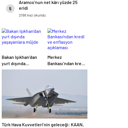
Aramco’nun net kârı yüzde 25
eridi
5
2196 kez okundu
Bakan Işıkhan’dan
Merkez
yurt dışında
Bankası’ndan kredi
yaşayanlara müjde
ve enflasyon
açıklaması
Türk Hava Kuvvetleri’nin geleceği: KAAN,