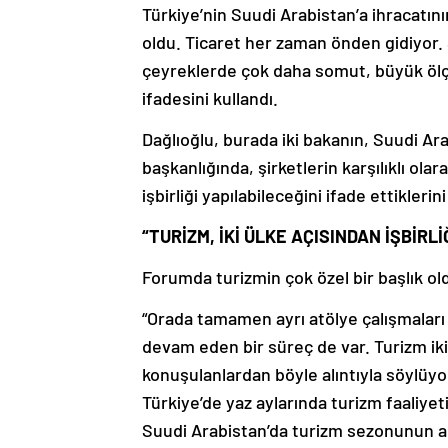
Türkiye’nin Suudi Arabistan’a ihracatın
oldu. Ticaret her zaman önden gidiyor.
çeyreklerde çok daha somut, büyük ölçekl
ifadesini kullandı.
Dağlıoğlu, burada iki bakanın, Suudi Ar
başkanlığında, şirketlerin karşılıklı ola
işbirliği yapılabileceğini ifade ettiklerin
“TURİZM, İKİ ÜLKE AÇISINDAN İŞBİRL
Forumda turizmin çok özel bir başlık ol
“Orada tamamen ayrı atölye çalışmaları 
devam eden bir süreç de var. Turizm iki ü
konuşulanlardan böyle alıntıyla söylüyor
Türkiye’de yaz aylarında turizm faaliye
Suudi Arabistan’da turizm sezonunun açıl