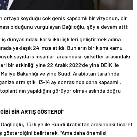
inin ortaya koyduğu çok geniş kapsamlı bir vizyonun, bir
ıması olduğunu vurgulayan Dağlıoğlu, şöyle devam etti:
iş dünyasındaki karşılıklı ilişkileri geliştirmek adına
ada yaklaşık 24 imza atıldı. Bunların bir kısmı kamu
yük sayıda iş insanları arasındaki, şirketler arasındaki
eri bir etkinliği yine 22 Aralık 2022’de yine DEİK ile
Maliye Bakanlığı ve yine Suudi Arabistan tarafında
rganize etmiştik. 13-14 ay sonrasında daha kapsamlı,
 toplantının yapıldığını görüyor olmak aslında doğru
GİBİ BİR ARTIŞ GÖSTERDİ”
Dağlıoğlu, Türkiye ile Suudi Arabistan arasındaki ticaret
ış gösterdiğini belirterek, “Ama daha önemlisi,