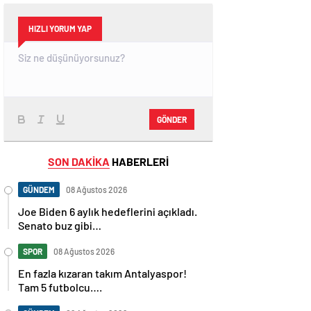
HIZLI YORUM YAP
GÖNDER
SON DAKİKA
HABERLERİ
GÜNDEM
08 Ağustos 2026
Joe Biden 6 aylık hedeflerini açıkladı.
Senato buz gibi…
SPOR
08 Ağustos 2026
En fazla kızaran takım Antalyaspor!
Tam 5 futbolcu….