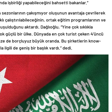
da işbirliği yapabileceğini bahsetti bakanlar.”
m sezonlarının çakışmıyor oluşunun avantaja çevrilerek
klı çalıştırılabileceğinin, ortak eğitim programlarının ve
nuşulduğunu aktardı. Dağlıoğlu, “Yine çok sıklıkla
k güçlü bir ülke. Dünyada en çok turist çeken 4’üncü
üze de borçluyuz büyük oranda. Bu şirketlerin know-
ilgili de geniş bir başlık vardı.” dedi.