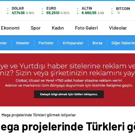
DOLAR
EURO
ALTIN
BITCOIN
47,7436
55,2510
6.660,55
%
0.18%
0.32%
2,59
Ekonomi
Spor
Kadın
Foto Galeri
Videolar
ınlar
Hisseler
Pariteler
Kritoparalar
Borsa
Diğer Haberle
 Mega projelerinde Türkleri görmek istiyorlar
ega projelerinde Türkleri g