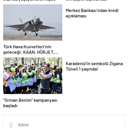
Merkez Bankası’ndan kredi
açıklaması
Türk Hava Kuvvetleri’nin
geleceği: KAAN, HÜRJET,
GÖKBEY ve HÜRKÜŞ
Karadeniz’in sembolü Zigana
Tüneli 1 yaşında!
“Orman Benim” kampanyası
başladı