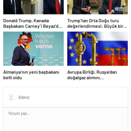
Donald Trump, Kanada
Trump’tan Orta Doğu turu
Başbakanı Carney’i Beyaz’da
değerlendirmesi: Büyük bir
ağırladı
duyuru yapacağız
Almanya’nın yeni başbakanı
Avrupa Birliği, Rusya’dan
belli oldu
doğalgaz alımını
sonlandıracak