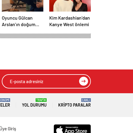
Oyuncu Gülcan
Kim Kardashian’dan
Arslan’ın doğum
Kanye West önlemi
günü stili! Elbisenin
düğmelerini
kapatmadı
KONOMİ
TRAFİK
CANLI
TELER
YOL DURUMU
KRIPTO PARALAR
Üye Giriş