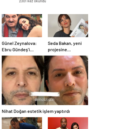
2301 kez okundu
Günel Zeynalova:
Seda Bakan, yeni
Ebru Gündeş’i
projesine
affettim
hazırlanıyor
Nihat Doğan estetik işlem yaptırdı