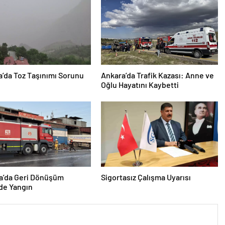
’da Toz Taşınımı Sorunu
Ankara’da Trafik Kazası: Anne ve
Oğlu Hayatını Kaybetti
a’da Geri Dönüşüm
Sigortasız Çalışma Uyarısı
de Yangın