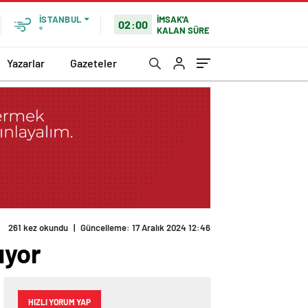
İMSAK'A
İSTANBUL
02:00
KALAN SÜRE
°
Yazarlar
Gazeteler
261 kez okundu
|
Güncelleme: 17 Aralık 2024 12:46
ıyor
HIZLI YORUM YAP