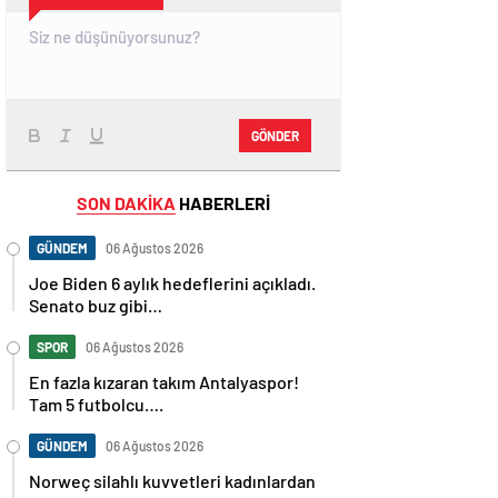
GÖNDER
SON DAKİKA
HABERLERİ
GÜNDEM
06 Ağustos 2026
Joe Biden 6 aylık hedeflerini açıkladı.
Senato buz gibi…
SPOR
06 Ağustos 2026
En fazla kızaran takım Antalyaspor!
Tam 5 futbolcu….
GÜNDEM
06 Ağustos 2026
Norweç silahlı kuvvetleri kadınlardan