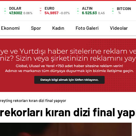
DOLAR
EURO
ALTIN
BITCOIN
47,6002
54,9857
6.525,63
%
0.06%
-0.07%
0,45
Ekonomi
Spor
Kadın
Foto Galeri
Videolar
eyting rekorları kıran dizi final yapıyor
ekorları kıran dizi final yap