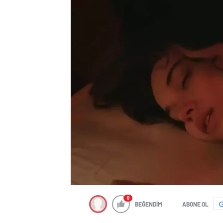
0
BEĞENDİM
ABONE OL