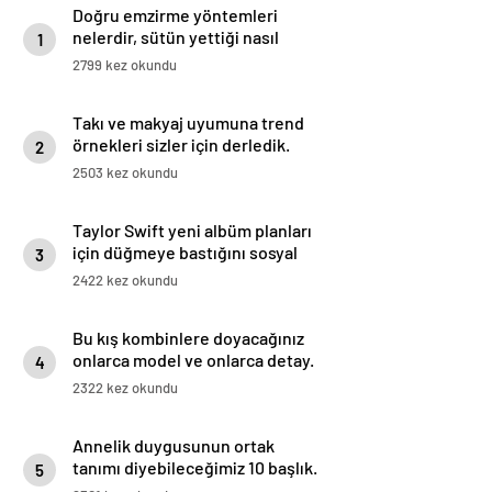
Doğru emzirme yöntemleri
nelerdir, sütün yettiği nasıl
1
anlaşılır?
2799 kez okundu
Takı ve makyaj uyumuna trend
örnekleri sizler için derledik.
2
2503 kez okundu
Taylor Swift yeni albüm planları
için düğmeye bastığını sosyal
3
medyadan duyurdu!
2422 kez okundu
Bu kış kombinlere doyacağınız
onlarca model ve onlarca detay.
4
2322 kez okundu
Annelik duygusunun ortak
tanımı diyebileceğimiz 10 başlık.
5