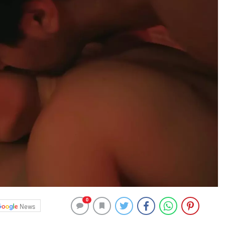
0
News