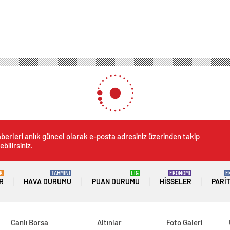
berleri anlık güncel olarak e-posta adresiniz üzerinden takip
ebilirsiniz.
K
TAHMİNİ
LİG
EKONOMİ
E
R
HAVA DURUMU
PUAN DURUMU
HISSELER
PARI
Canlı Borsa
Altınlar
Foto Galeri