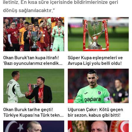
iletiniz. En kısa süre içerisinde bildirimlerinize geri
dönüş sağlanılacaktır.”
Okan Buruk’tan kupa itirafı!
Süper Kupa eşleşmeleri ve
‘Bazı oyuncularımız elendik
Avrupa Ligi yolu belli oldu!
diye düşündü’
Okan Buruk tarihe geçti!
Uğurcan Çakır: Kötü geçen
Türkiye Kupası’na Türk teknik
bir sezon, kabus gibi bitti!
adam damgası