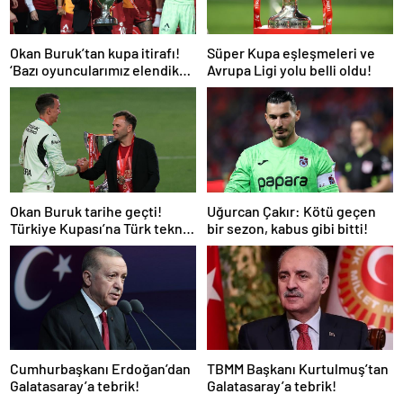
Okan Buruk’tan kupa itirafı!
Süper Kupa eşleşmeleri ve
‘Bazı oyuncularımız elendik
Avrupa Ligi yolu belli oldu!
diye düşündü’
Okan Buruk tarihe geçti!
Uğurcan Çakır: Kötü geçen
Türkiye Kupası’na Türk teknik
bir sezon, kabus gibi bitti!
adam damgası
Cumhurbaşkanı Erdoğan’dan
TBMM Başkanı Kurtulmuş’tan
Galatasaray’a tebrik!
Galatasaray’a tebrik!