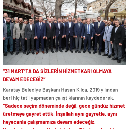
“31 MART’TA DA SİZLERİN HİZMETKARI OLMAYA
DEVAM EDECEĞİZ”
Karatay Belediye Başkanı Hasan Kılca, 2019 yılından
beri hiç tatil yapmadan çalıştıklarının kaydederek,
“Sadece seçim döneminde değil, gece gündüz hizmet
üretmeye gayret ettik. İnşallah aynı gayretle, aynı
heyecanla çalışmamıza devam edeceğiz.