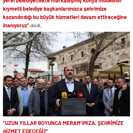
yerel belediyecilikte markalaşmış Konya modelinin
kıymetli belediye başkanlarımızca şehrimize
kazandırdığı bu büyük hizmetleri devam ettireceğine
inanıyoruz”
dedi.
“UZUN YILLAR BOYUNCA MERAM’IMIZA, ŞEHRİMİZE
HİZMET EDECEĞİZ”