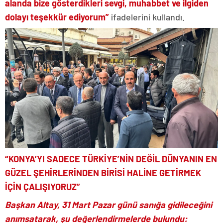
alanda bize gösterdikleri sevgi, muhabbet ve ilgiden
dolayı teşekkür ediyorum”
ifadelerini kullandı.
“KONYA’YI SADECE TÜRKİYE’NİN DEĞİL DÜNYANIN EN
GÜZEL ŞEHİRLERİNDEN BİRİSİ HALİNE GETİRMEK
İÇİN ÇALIŞIYORUZ”
Başkan Altay, 31 Mart Pazar günü sanığa gidileceğini
anımsatarak, şu değerlendirmelerde bulundu: