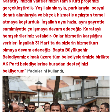
Karatay’ımızda vaatlerimizin tam 3 katı projemizi
gerçekleştirdik. Yeşil alanlarıyla, parklarıyla, sosyal
donatı alanlarıyla ve birçok hizmetle açılıştan temel
atmaya koşturduk. İnşallah aynı hızla, aynı gayretle,
samimiyetle çalışmaya devam edeceğiz. Karataylı
hemşehrilerimiz vefalıdır. Onlar hizmetin karşılığını
verirler. İnşallah 31 Mart’ta da sizlerin hizmetkarı
olmaya devam edeceğiz. Başta Büyükşehir
Belediyemiz olmak üzere tüm belediyelerimizle birlikte
AK Parti belediyelerine buradan desteğinizi
bekliyorum”
ifadelerini kullandı.