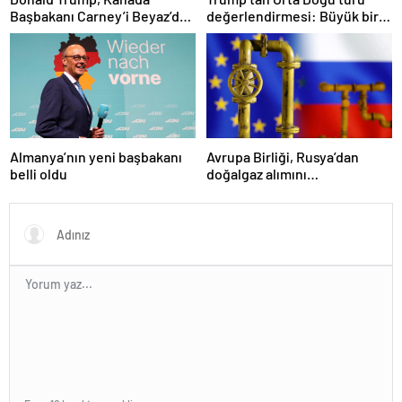
Başbakanı Carney’i Beyaz’da
değerlendirmesi: Büyük bir
ağırladı
duyuru yapacağız
Almanya’nın yeni başbakanı
Avrupa Birliği, Rusya’dan
belli oldu
doğalgaz alımını
sonlandıracak