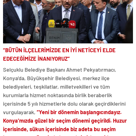
“BÜTÜN İLÇELERİMİZDE EN İYİ NETİCEYİ ELDE
EDECEĞİMİZE İNANIYORUZ”
Selçuklu Belediye Başkanı Ahmet Pekyatırmacı,
Konya’da, Büyükşehir Belediyesi, merkez ilçe
belediyeleri, teşkilatlar, milletvekilleri ve tüm
kurumlarla hizmet noktasında birlik beraberlik
içerisinde 5 yılı hizmetlerle dolu olarak geçirdiklerini
vurgulayarak,
“Yeni bir dönemin başlangıcındayız.
Konya’mızda güzel bir seçim dönemi geçirildi. Huzur
içerisinde, sükun içerisinde biz adeta bu seçim