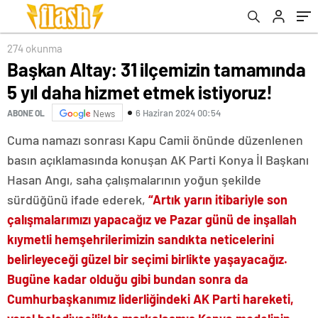
274 okunma
Başkan Altay: 31 ilçemizin tamamında
5 yıl daha hizmet etmek istiyoruz!
6 Haziran 2024 00:54
ABONE OL
News
Cuma namazı sonrası Kapu Camii önünde düzenlenen
basın açıklamasında konuşan AK Parti Konya İl Başkanı
Hasan Angı, saha çalışmalarının yoğun şekilde
sürdüğünü ifade ederek,
“Artık yarın itibariyle son
çalışmalarımızı yapacağız ve Pazar günü de inşallah
kıymetli hemşehrilerimizin sandıkta neticelerini
belirleyeceği güzel bir seçimi birlikte yaşayacağız.
Bugüne kadar olduğu gibi bundan sonra da
Cumhurbaşkanımız liderliğindeki AK Parti hareketi,