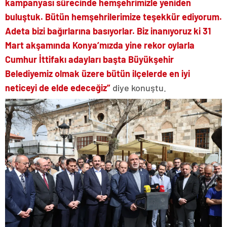
kampanyası sürecinde hemşehrimizle yeniden
buluştuk. Bütün hemşehrilerimize teşekkür ediyorum.
Adeta bizi bağırlarına basıyorlar. Biz inanıyoruz ki 31
Mart akşamında Konya’mızda yine rekor oylarla
Cumhur İttifakı adayları başta Büyükşehir
Belediyemiz olmak üzere bütün ilçelerde en iyi
neticeyi de elde edeceğiz”
diye konuştu.