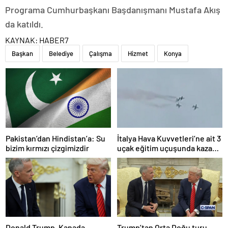
Programa Cumhurbaşkanı Başdanışmanı Mustafa Akış
da katıldı.
KAYNAK:
HABER7
Başkan
Belediye
Çalışma
Hizmet
Konya
Pakistan’dan Hindistan’a: Su
İtalya Hava Kuvvetleri’ne ait 3
bizim kırmızı çizgimizdir
uçak eğitim uçuşunda kaza
yaptı
Donald Trump, Kanada
Trump’tan Orta Doğu turu