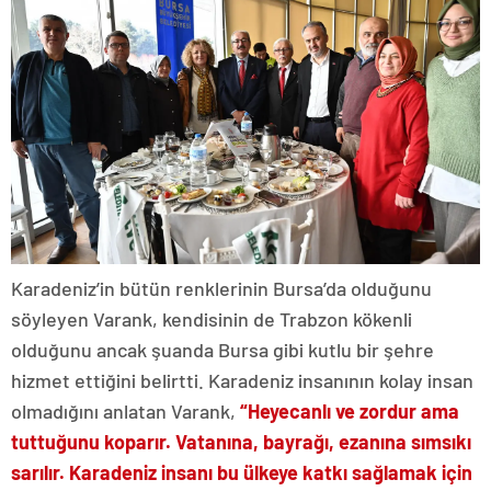
Karadeniz’in bütün renklerinin Bursa’da olduğunu
söyleyen Varank, kendisinin de Trabzon kökenli
olduğunu ancak şuanda Bursa gibi kutlu bir şehre
hizmet ettiğini belirtti. Karadeniz insanının kolay insan
olmadığını anlatan Varank,
“Heyecanlı ve zordur ama
tuttuğunu koparır. Vatanına, bayrağı, ezanına sımsıkı
sarılır. Karadeniz insanı bu ülkeye katkı sağlamak için