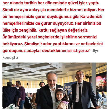
her alanda tarihin her döneminde güzel işler yaptı.
Şimdi de aynı anlayışla memlekete hizmet ediyor. Her
bir hemşerimizle gurur duyduğumuz gibi Karadenizli
hemşerilerimizle de gurur duyuyoruz. Her birimiz bu
ülke için zenginlik, katkı sağlayan değerleriz.
Önümüzdeki yerel seçimlerde işi ehline vermenizi
bekliyoruz. Şimdiye kadar yaptıklarını ve neticelerini
gördüğünüz adaylar desteklemenizi istiyoruz”
diye
konuştu.