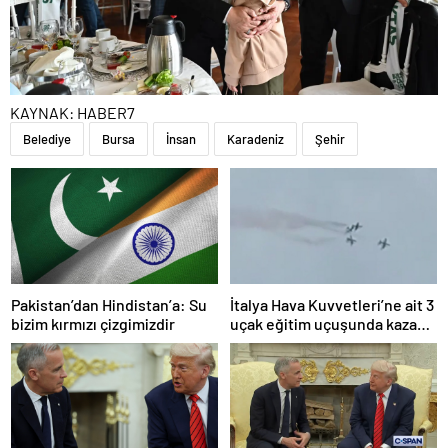
KAYNAK:
HABER7
Belediye
Bursa
İnsan
Karadeniz
Şehir
Pakistan’dan Hindistan’a: Su
İtalya Hava Kuvvetleri’ne ait 3
bizim kırmızı çizgimizdir
uçak eğitim uçuşunda kaza
yaptı