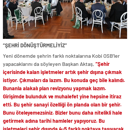
“ŞEHRİ DÖNÜŞTÜRMELİYİZ”
Yeni dönemde şehrin farklı noktalarına Kobi OSB’ler
yapacaklarını da söyleyen Başkan Aktaş,
“Şehir
içerisinde kalan işletmeler artık şehir dışına çıkmak
istiyor. Çıkmaları da lazım. Bu konuda geç bile kalındı.
Bunanla alakalı plan revizyonu yapmak lazım.
Girişimde bulunduk ve muhalefet yine hepsine itiraz
etti. Bu şehir sanayi özelliği ön planda olan bir şehir.
Bunu öteleyemezsiniz. Bizler bunu daha nitelikli hale
getirmek adına tarihi hamleler yapıyoruz. Bu
işletmeleri şehir dışında 4-5 farklı noktaya taşıyarak