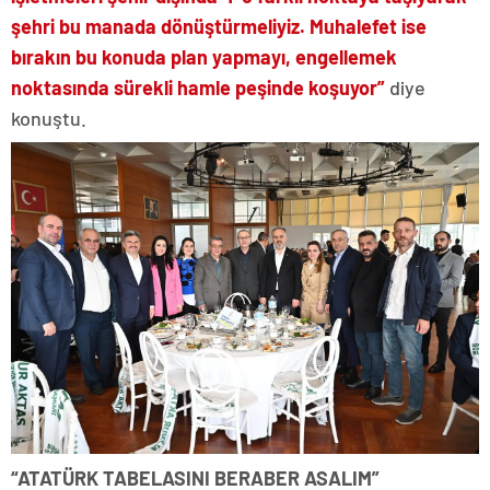
şehri bu manada dönüştürmeliyiz. Muhalefet ise
bırakın bu konuda plan yapmayı, engellemek
noktasında sürekli hamle peşinde koşuyor”
diye
konuştu.
“ATATÜRK TABELASINI BERABER ASALIM”