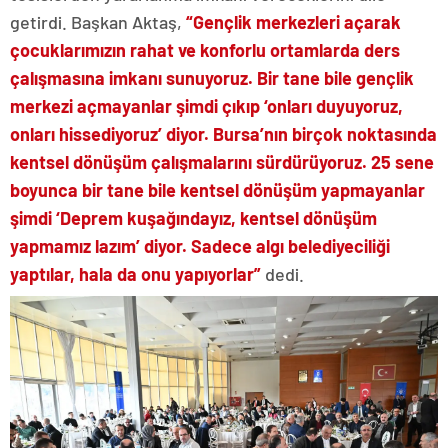
getirdi. Başkan Aktaş,
“Gençlik merkezleri açarak
çocuklarımızın rahat ve konforlu ortamlarda ders
çalışmasına imkanı sunuyoruz. Bir tane bile gençlik
merkezi açmayanlar şimdi çıkıp ‘onları duyuyoruz,
onları hissediyoruz’ diyor. Bursa’nın birçok noktasında
kentsel dönüşüm çalışmalarını sürdürüyoruz. 25 sene
boyunca bir tane bile kentsel dönüşüm yapmayanlar
şimdi ‘Deprem kuşağındayız, kentsel dönüşüm
yapmamız lazım’ diyor. Sadece algı belediyeciliği
yaptılar, hala da onu yapıyorlar”
dedi.