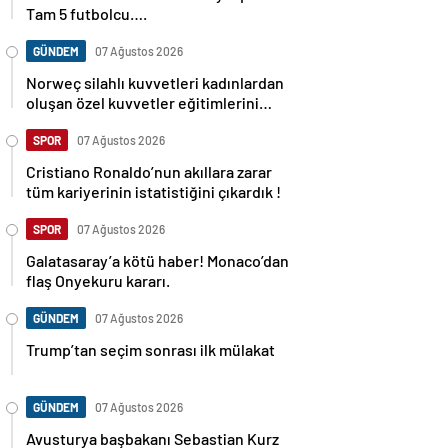
Tam 5 futbolcu….
GÜNDEM
07 Ağustos 2026
Norweç silahlı kuvvetleri kadınlardan
oluşan özel kuvvetler eğitimlerini
başlattı.
SPOR
07 Ağustos 2026
Cristiano Ronaldo’nun akıllara zarar
tüm kariyerinin istatistiğini çıkardık !
SPOR
07 Ağustos 2026
Galatasaray’a kötü haber! Monaco’dan
flaş Onyekuru kararı.
GÜNDEM
07 Ağustos 2026
Trump’tan seçim sonrası ilk mülakat
GÜNDEM
07 Ağustos 2026
Avusturya başbakanı Sebastian Kurz