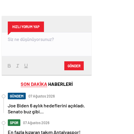
HIZLI YORUM YAP
GÖNDER
SON DAKİKA
HABERLERİ
GÜNDEM
07 Ağustos 2026
Joe Biden 6 aylık hedeflerini açıkladı.
Senato buz gibi…
SPOR
07 Ağustos 2026
En fazla kızaran takım Antalyaspor!