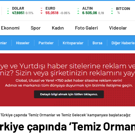
DOLAR
EURO
ALTIN
BITCOIN
47,6951
55,0518
6.505,06
%
0.11%
-0.05%
0,19
Ekonomi
Spor
Kadın
Foto Galeri
Videolar
ınlar
Hisseler
Pariteler
Kritoparalar
Borsa
Diğer Haberle
Türkiye çapında ‘Temiz Ormanlar ve Temiz Gelecek’ kampanyası başlatacağız
rkiye çapında ‘Temiz Orman