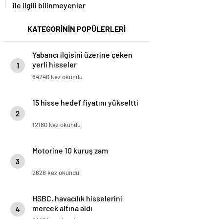
ile ilgili bilinmeyenler
KATEGORİNİN POPÜLERLERİ
Yabancı ilgisini üzerine çeken
yerli hisseler
1
64240 kez okundu
15 hisse hedef fiyatını yükseltti
2
12180 kez okundu
Motorine 10 kuruş zam
3
2626 kez okundu
HSBC, havacılık hisselerini
mercek altına aldı
4