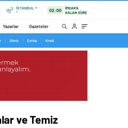
İMSAK'A
İSTANBUL
02:00
KALAN SÜRE
°
Yazarlar
Gazeteler
r
Döviz
Emtia
Kredi
lar ve Temiz