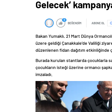
Gelecek’ kampanya
0
BEĞENDİM
ABONE OL
Bakan Yumaklı, 21 Mart Dünya Ormancılı
üzere geldiği Çanakkale’de Valiliği ziya
düzenlenen fidan dağıtım etkinliğinde ç
Burada kurulan stantlarda çocuklarla sa
çocukların isteği üzerine ormancı şapkal
imzaladı.