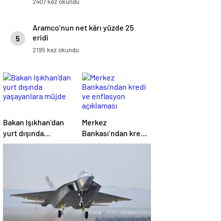
2407 kez okundu
Aramco’nun net kârı yüzde 25
eridi
5
2195 kez okundu
Bakan Işıkhan’dan
Merkez
yurt dışında
Bankası’ndan kredi
yaşayanlara müjde
ve enflasyon
açıklaması