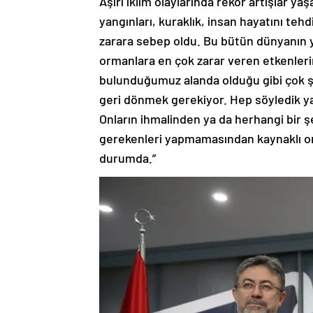
Aşırı iklim olaylarında rekor artışlar ya
yangınları, kuraklık, insan hayatını teh
zarara sebep oldu. Bu bütün dünyanın y
ormanlara en çok zarar veren etkenleri
bulunduğumuz alanda olduğu gibi çok şi
geri dönmek gerekiyor. Hep söyledik yan
Onların ihmalinden ya da herhangi bir 
gerekenleri yapmamasından kaynaklı orm
durumda.”