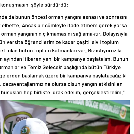
, konuşmasını şöyle sürdürdü:
da da bunun öncesi orman yangını esnası ve sonrasını
r elbette. Ancak bir cümleyle ifade etmem gerekiyorsa
 orman yangınının çıkmamasını sağlamaktır. Dolayısıyla
iversite öğrencilerimize kadar çeşitli sivil toplum
ti olan bütün toplum katmanları var. Biz istiyoruz ki
n ayından itibaren yeni bir kampanya başlatalım. Bunun
z Ormanlar ve Temiz Gelecek’ başlığında bütün Türkiye
lgelerden başlamak üzere bir kampanya başlatacağız ki
 dezavantajlarımız ne olursa olsun yangın etkisini en
hususları hep birlikte idrak edelim, gerçekleştirelim.”