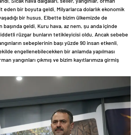
şandı. Sıcak hava dalgaları, seller, yangınlar, orman
dit eden bir boyuta geldi. Milyarlarca dolarlık ekonomik
aşadığı bir husus. Elbette bizim ülkemizde de
n başında geldi. Kuru hava, az nem, şu anda içinde
ddetli rüzgar bunların tetikleyicisi oldu. Ancak sebebe
gınların sebeplerinin başı yüzde 90 insan etkenli.
şekilde engellenebilecekken bir anlamda yapılması
an yangınları çıkmış ve bizim kayıtlarımıza girmiş