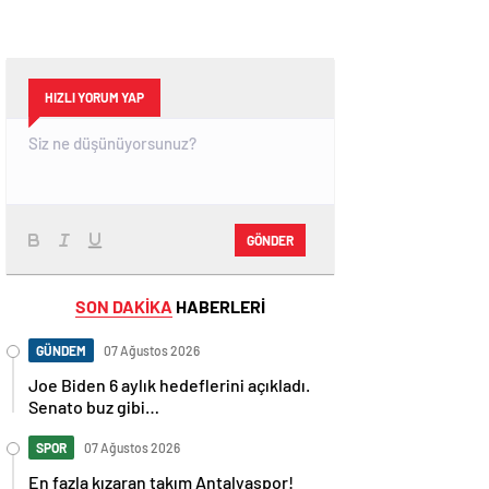
HIZLI YORUM YAP
GÖNDER
SON DAKİKA
HABERLERİ
GÜNDEM
07 Ağustos 2026
Joe Biden 6 aylık hedeflerini açıkladı.
Senato buz gibi…
SPOR
07 Ağustos 2026
En fazla kızaran takım Antalyaspor!