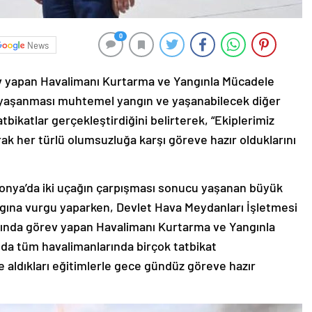
0
News
v yapan Havalimanı Kurtarma ve Yangınla Mücadele
rle yaşanması muhtemel yangın ve yaşanabilecek diğer
tbikatlar gerçekleştirdiğini belirterek, “Ekiplerimiz
rak her türlü olumsuzluğa karşı göreve hazır olduklarını
ponya’da iki uçağın çarpışması sonucu yaşanan büyük
ına vurgu yaparken, Devlet Hava Meydanları İşletmesi
arında görev yapan Havalimanı Kurtarma ve Yangınla
nda tüm havalimanlarında birçok tatbikat
e aldıkları eğitimlerle gece gündüz göreve hazır