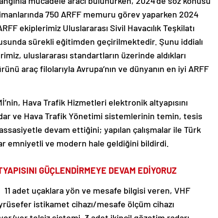
yangınla mücadele aracı bulunurken, 2024’de söz konusu
avalimanlarında 750 ARFF memuru görev yaparken 2024
RFF ekiplerimiz Uluslararası Sivil Havacılık Teşkilatı
tusunda sürekli eğitimden geçirilmektedir. Şunu iddialı
erimiz, uluslararası standartların üzerinde aldıkları
 ürünü araç filolarıyla Avrupa’nın ve dünyanın en iyi ARFF
’nin, Hava Trafik Hizmetleri elektronik altyapısını
r ve Hava Trafik Yönetimi sistemlerinin temin, tesis
sasiyetle devam ettiğini; yapılan çalışmalar ile Türk
 emniyetli ve modern hale geldiğini bildirdi.
YAPISINI GÜÇLENDİRMEYE DEVAM EDİYORUZ
, 11 adet uçaklara yön ve mesafe bilgisi veren, VHF
yrüsefer istikamet cihazı/mesafe ölçüm cihazı
r/yer telsiz sistemi, 3 adet ikincil gözetim radarı