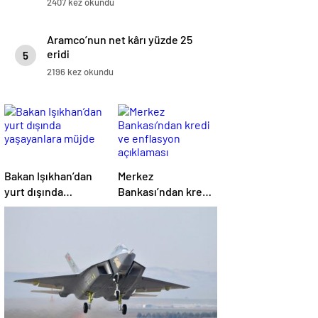
2407 kez okundu
Aramco’nun net kârı yüzde 25
eridi
5
2196 kez okundu
Bakan Işıkhan’dan
Merkez
yurt dışında
Bankası’ndan kredi
yaşayanlara müjde
ve enflasyon
açıklaması