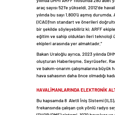
yılında DHMİ ARFF filosunda 280 adet 
araç sayısı 521’e yükseldi. 2012’de h
yılında bu sayı 1.800’ü aşmış durumda. A
(ICAO)’nın standart ve önerileri doğrul
bir şekilde söyleyebiliriz ki; ARFF ekipl
eğitim ve sahip oldukları ileri teknoloji
ekipleri arasında yer almaktadır.”
Bakan Uraloğlu ayrıca, 2023 yılında DHMİ
oluşturan Haberleşme, Seyrüsefer, Rada
ve bakım-onarım çalışmalarına büyük has
hava sahasının daha önce olmadığı kadar
HAVALİMANLARINDA ELEKTRONİK ALT
Bu kapsamda 8 Aletli İniş Sistemi (ILS)
frekansında çalışan çok yönlü radyo se
(DVOR/DME) sistemi, 1070 hava/yer ve ye