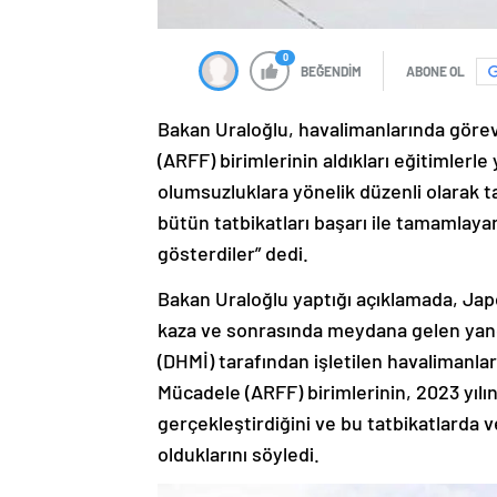
0
BEĞENDİM
ABONE OL
Bakan Uraloğlu, havalimanlarında göre
(ARFF) birimlerinin aldıkları eğitimle
olumsuzluklara yönelik düzenli olarak ta
bütün tatbikatları başarı ile tamamlaya
gösterdiler” dedi.
Bakan Uraloğlu yaptığı açıklamada, Ja
kaza ve sonrasında meydana gelen yang
(DHMİ) tarafından işletilen havalimanl
Mücadele (ARFF) birimlerinin, 2023 yılı
gerçekleştirdiğini ve bu tatbikatlarda v
olduklarını söyledi.