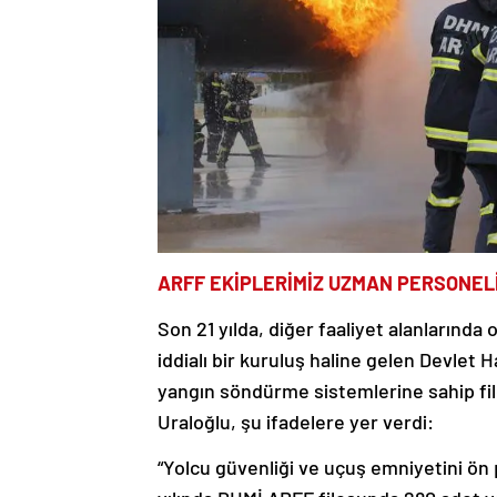
ARFF EKİPLERİMİZ UZMAN PERSONELİ
Son 21 yılda, diğer faaliyet alanlarınd
iddialı bir kuruluş haline gelen Devlet 
yangın söndürme sistemlerine sahip fi
Uraloğlu, şu ifadelere yer verdi:
“Yolcu güvenliği ve uçuş emniyetini ön p