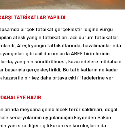
ARŞI TATBİKATLAR YAPILDI
apsamda birçok tatbikat gerçekleştirildiğine vurgu
ılan ateşli yangın tatbikatları, acil durum tatbikatları
mlandı. Ateşli yangın tatbikatlarında, havalimanlarında
yangınları gibi acil durumlarda ARFF birimlerinin
katlarda, yangının söndürülmesi, kazazedelere müdahale
ar başarıyla gerçekleştirildi. Bu tatbikatların ne kadar
azası ile bir kez daha ortaya çıktı” ifadelerine yer
ÜDAHALEYE HAZIR
anlarında meydana gelebilecek terör saldırıları, doğal
hale senaryolarının uygulandığını kaydeden Bakan
in yanı sıra diğer ilgili kurum ve kuruluşların da