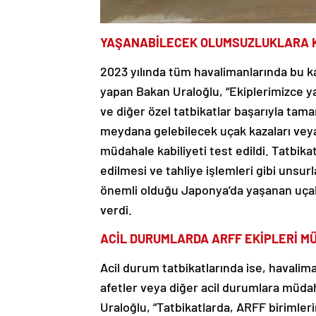
YAŞANABİLECEK OLUMSUZLUKLARA K
2023 yılında tüm havalimanlarında bu k
yapan Bakan Uraloğlu, “Ekiplerimizce yap
ve diğer özel tatbikatlar başarıyla tama
meydana gelebilecek uçak kazaları veya 
müdahale kabiliyeti test edildi. Tatbi
edilmesi ve tahliye işlemleri gibi unsurl
önemli olduğu Japonya’da yaşanan uçak k
verdi.
ACİL DURUMLARDA ARFF EKİPLERİ M
Acil durum tatbikatlarında ise, havalim
afetler veya diğer acil durumlara müda
Uraloğlu, “Tatbikatlarda, ARFF birimlerin