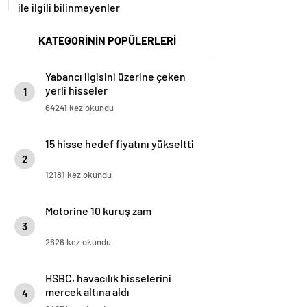
ile ilgili bilinmeyenler
KATEGORİNİN POPÜLERLERİ
Yabancı ilgisini üzerine çeken
yerli hisseler
1
64241 kez okundu
15 hisse hedef fiyatını yükseltti
2
12181 kez okundu
Motorine 10 kuruş zam
3
2626 kez okundu
HSBC, havacılık hisselerini
mercek altına aldı
4