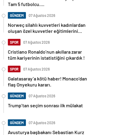
Tam 5 futbolcu….
GÜNDEM
07 Ağustos 2026
Norweç silahlı kuvvetleri kadınlardan
oluşan özel kuvvetler eğitimlerini
başlattı.
SPOR
07 Ağustos 2026
Cristiano Ronaldo’nun akıllara zarar
tüm kariyerinin istatistiğini çıkardık !
SPOR
07 Ağustos 2026
Galatasaray’a kötü haber! Monaco’dan
flaş Onyekuru kararı.
GÜNDEM
07 Ağustos 2026
Trump’tan seçim sonrası ilk mülakat
GÜNDEM
07 Ağustos 2026
Avusturya başbakanı Sebastian Kurz