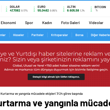
DOLAR
EURO
ALTIN
BITCOIN
47,7082
55,0482
6.605,58
%
0.17%
0.05%
1,74
Ekonomi
Spor
Kadın
Foto Galeri
Videolar
ınlar
Hisseler
Pariteler
Kritoparalar
Borsa
Diğer Haberle
 Kurtarma ve yangınla mücadele ekipleri 7/24 görev başında
urtarma ve yangınla mücade