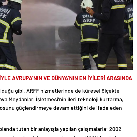
YLE AVRUPA’NIN VE DÜNYA’NIN EN İYİLERİ ARASINDA
a olduğu gibi, ARFF hizmetlerinde de küresel ölçekte
Hava Meydanları İşletmesi’nin ileri teknoloji kurtarma,
losunu güçlendirmeye devam ettiğini de ifade eden
landa tutan bir anlayışla yapılan çalışmalarla; 2002