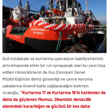
Acil müdahale ve kurtarma operasyon kabiliyetlerinin
artırılmasında etkin bir rol oynayacak olan bu yeni inşa
edilen römorkörlerin de Kıyı Emniyeti Genel
Müdürlüğünün deniz güvenliği ve çevre koruma
çabalarına önemli katkı sağlayacağını belirten
Uraloğlu,
“Kurtarma 17 ve Kurtarma 18’in katılımları ile
daha da güçlenen filomuz, ülkemizin denizcilik
alanındaki kararlılığını ve gücünü bir kez daha