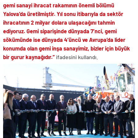
gemi sanayi ihracat rakamının önemli bölümü
Yalova’da üretilmiştir. Yıl sonu itibarıyla da sektör
ihracatının 2 milyar dolara ulaşacağını tahmin
ediyoruz. Gemi siparişinde dünyada 7’nci, gemi
sökümünde ise dünyada 4’üncü ve Avrupa’da lider
konumda olan gemi inşa sanayimiz, bizler için büyük
bir gurur kaynağıdır.”
ifadesini kullandı.