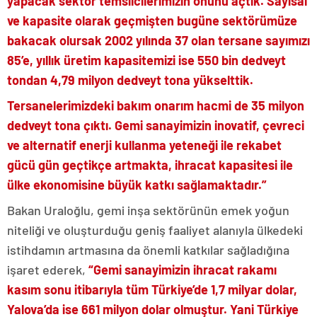
yapacak sektör temsilcilerimizin önünü açtık. Sayısal
ve kapasite olarak geçmişten bugüne sektörümüze
bakacak olursak 2002 yılında 37 olan tersane sayımızı
85’e, yıllık üretim kapasitemizi ise 550 bin dedveyt
tondan 4,79 milyon dedveyt tona yükselttik.
Tersanelerimizdeki bakım onarım hacmi de 35 milyon
dedveyt tona çıktı. Gemi sanayimizin inovatif, çevreci
ve alternatif enerji kullanma yeteneği ile rekabet
gücü gün geçtikçe artmakta, ihracat kapasitesi ile
ülke ekonomisine büyük katkı sağlamaktadır.”
Bakan Uraloğlu, gemi inşa sektörünün emek yoğun
niteliği ve oluşturduğu geniş faaliyet alanıyla ülkedeki
istihdamın artmasına da önemli katkılar sağladığına
işaret ederek,
“Gemi sanayimizin ihracat rakamı
kasım sonu itibarıyla tüm Türkiye’de 1,7 milyar dolar,
Yalova’da ise 661 milyon dolar olmuştur. Yani Türkiye