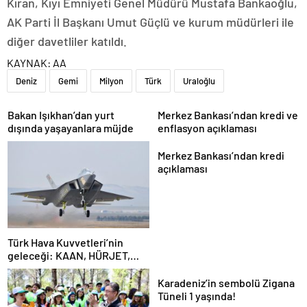
Kıran, Kıyı Emniyeti Genel Müdürü Mustafa Bankaoğlu,
AK Parti İl Başkanı Umut Güçlü ve kurum müdürleri ile
diğer davetliler katıldı.
KAYNAK:
AA
Deniz
Gemi
Milyon
Türk
Uraloğlu
Bakan Işıkhan’dan yurt
Merkez Bankası’ndan kredi ve
dışında yaşayanlara müjde
enflasyon açıklaması
Merkez Bankası’ndan kredi
açıklaması
Türk Hava Kuvvetleri’nin
geleceği: KAAN, HÜRJET,
GÖKBEY ve HÜRKÜŞ
Karadeniz’in sembolü Zigana
Tüneli 1 yaşında!