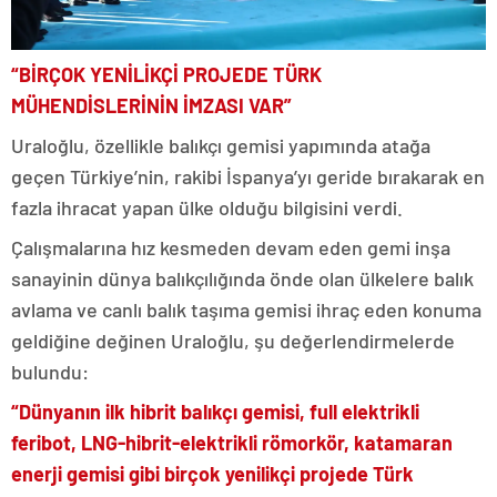
“BİRÇOK YENİLİKÇİ PROJEDE TÜRK
MÜHENDİSLERİNİN İMZASI VAR”
Uraloğlu, özellikle balıkçı gemisi yapımında atağa
geçen Türkiye’nin, rakibi İspanya’yı geride bırakarak en
fazla ihracat yapan ülke olduğu bilgisini verdi.
Çalışmalarına hız kesmeden devam eden gemi inşa
sanayinin dünya balıkçılığında önde olan ülkelere balık
avlama ve canlı balık taşıma gemisi ihraç eden konuma
geldiğine değinen Uraloğlu, şu değerlendirmelerde
bulundu:
“Dünyanın ilk hibrit balıkçı gemisi, full elektrikli
feribot, LNG-hibrit-elektrikli römorkör, katamaran
enerji gemisi gibi birçok yenilikçi projede Türk