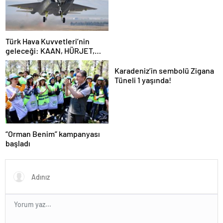
Türk Hava Kuvvetleri’nin
geleceği: KAAN, HÜRJET,
GÖKBEY ve HÜRKÜŞ
Karadeniz’in sembolü Zigana
Tüneli 1 yaşında!
“Orman Benim” kampanyası
başladı