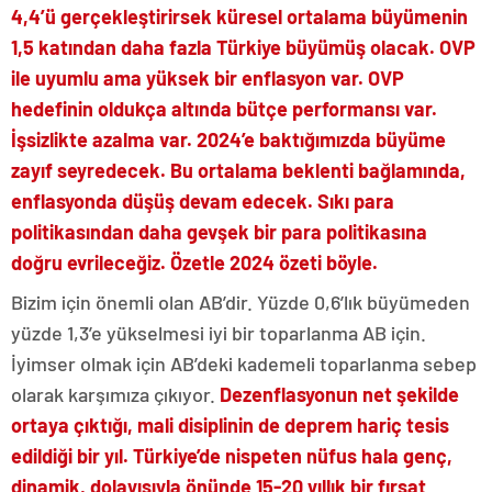
4,4’ü gerçekleştirirsek küresel ortalama büyümenin
1,5 katından daha fazla Türkiye büyümüş olacak. OVP
ile uyumlu ama yüksek bir enflasyon var. OVP
hedefinin oldukça altında bütçe performansı var.
İşsizlikte azalma var. 2024’e baktığımızda büyüme
zayıf seyredecek. Bu ortalama beklenti bağlamında,
enflasyonda düşüş devam edecek. Sıkı para
politikasından daha gevşek bir para politikasına
doğru evrileceğiz. Özetle 2024 özeti böyle.
Bizim için önemli olan AB’dir. Yüzde 0,6’lık büyümeden
yüzde 1,3’e yükselmesi iyi bir toparlanma AB için.
İyimser olmak için AB’deki kademeli toparlanma sebep
olarak karşımıza çıkıyor.
Dezenflasyonun net şekilde
ortaya çıktığı, mali disiplinin de deprem hariç tesis
edildiği bir yıl. Türkiye’de nispeten nüfus hala genç,
dinamik, dolayısıyla önünde 15-20 yıllık bir fırsat