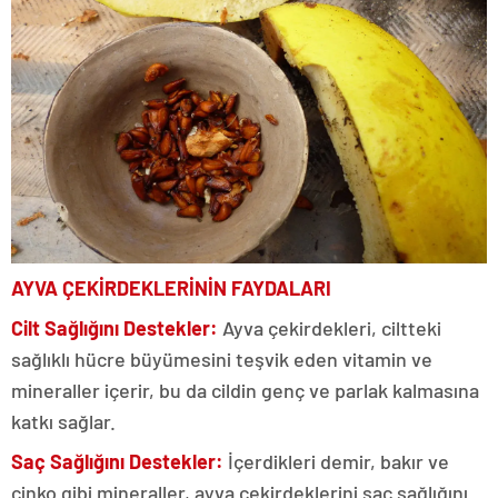
AYVA ÇEKİRDEKLERİNİN FAYDALARI
Cilt Sağlığını Destekler:
Ayva çekirdekleri, ciltteki
sağlıklı hücre büyümesini teşvik eden vitamin ve
mineraller içerir, bu da cildin genç ve parlak kalmasına
katkı sağlar.
Saç Sağlığını Destekler:
İçerdikleri demir, bakır ve
çinko gibi mineraller, ayva çekirdeklerini saç sağlığını