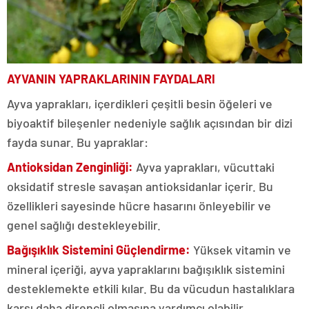
AYVANIN YAPRAKLARININ FAYDALARI
Ayva yaprakları, içerdikleri çeşitli besin öğeleri ve
biyoaktif bileşenler nedeniyle sağlık açısından bir dizi
fayda sunar. Bu yapraklar:
Antioksidan Zenginliği:
Ayva yaprakları, vücuttaki
oksidatif stresle savaşan antioksidanlar içerir. Bu
özellikleri sayesinde hücre hasarını önleyebilir ve
genel sağlığı destekleyebilir.
Bağışıklık Sistemini Güçlendirme:
Yüksek vitamin ve
mineral içeriği, ayva yapraklarını bağışıklık sistemini
desteklemekte etkili kılar. Bu da vücudun hastalıklara
karşı daha dirençli olmasına yardımcı olabilir.