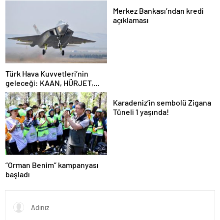
Merkez Bankası’ndan kredi
açıklaması
Türk Hava Kuvvetleri’nin
geleceği: KAAN, HÜRJET,
GÖKBEY ve HÜRKÜŞ
Karadeniz’in sembolü Zigana
Tüneli 1 yaşında!
“Orman Benim” kampanyası
başladı