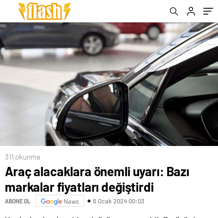
311 okunma
Araç alacaklara önemli uyarı: Bazı
markalar fiyatları değiştirdi
6 Ocak 2024 00:03
ABONE OL
News