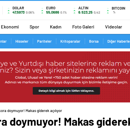
DOLAR
EURO
ALTIN
BITCOIN
47,5973
55,0686
6.523,25
%
0.06%
0.1%
0,42
Ekonomi
Spor
Kadın
Foto Galeri
Videolar
ınlar
Hisseler
Pariteler
Kritoparalar
Borsa
Diğer Haberle
rekora doymuyor! Makas giderek açılıyor
kora doymuyor! Makas giderek