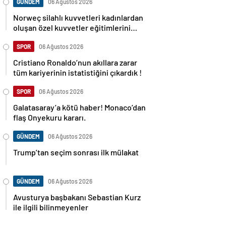
GÜNDEM
06 Ağustos 2026
Norweç silahlı kuvvetleri kadınlardan
oluşan özel kuvvetler eğitimlerini
başlattı.
SPOR
06 Ağustos 2026
Cristiano Ronaldo’nun akıllara zarar
tüm kariyerinin istatistiğini çıkardık !
SPOR
06 Ağustos 2026
Galatasaray’a kötü haber! Monaco’dan
flaş Onyekuru kararı.
GÜNDEM
06 Ağustos 2026
Trump’tan seçim sonrası ilk mülakat
GÜNDEM
06 Ağustos 2026
Avusturya başbakanı Sebastian Kurz
ile ilgili bilinmeyenler