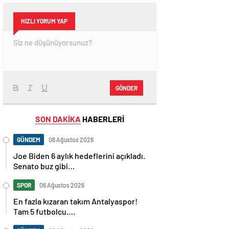
HIZLI YORUM YAP
GÖNDER
SON DAKİKA
HABERLERİ
GÜNDEM
06 Ağustos 2026
Joe Biden 6 aylık hedeflerini açıkladı.
Senato buz gibi…
SPOR
06 Ağustos 2026
En fazla kızaran takım Antalyaspor!
Tam 5 futbolcu….