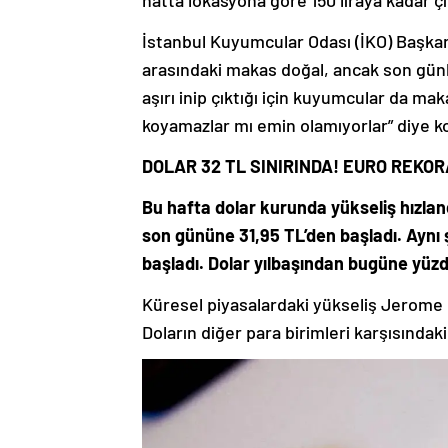
hatta lokasyona göre 150 liraya kadar çı
İstanbul Kuyumcular Odası (İKO) Başkan
arasındaki makas doğal, ancak son günler
aşırı inip çıktığı için kuyumcular da ma
koyamazlar mı emin olamıyorlar” diye k
DOLAR 32 TL SINIRINDA! EURO REKO
Bu hafta dolar kurunda yükseliş hızlan
son gününe 31,95 TL’den başladı. Aynı 
başladı. Dolar yılbaşından bugüne yüzd
Küresel piyasalardaki yükseliş Jerome P
Doların diğer para birimleri karşısında