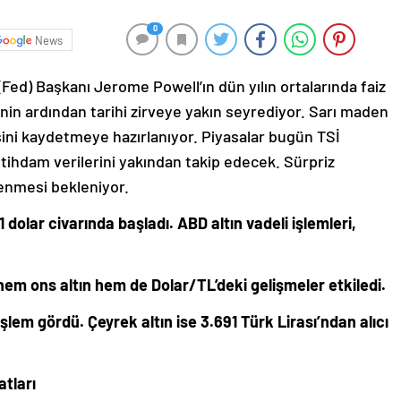
0
News
(Fed) Başkanı Jerome Powell’ın dün yılın ortalarında faiz
inin ardından tarihi zirveye yakın seyrediyor. Sarı maden
işini kaydetmeye hazırlanıyor. Piyasalar bugün TSİ
stihdam verilerini yakından takip edecek. Sürpriz
lenmesi bekleniyor.
 dolar civarında başladı. ABD altın vadeli işlemleri,
hem ons altın hem de Dolar/TL’deki gelişmeler etkiledi.
işlem gördü. Çeyrek altın ise 3.691 Türk Lirası’ndan alıcı
atları