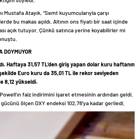
ktığını söyledi.
ı Mustafa Atayık, “Semt kuyumcularıyla çarşı
de bu makas açıldı. Altının ons fiyatı bir saat içinde
kası açık tutuyor. Çünkü satınca yerine koyabilirler mi
onuştu.
RA DOYMUYOR
dı. Haftaya 31,57 TL’den giriş yapan dolar kuru haftanın
şekilde Euro kuru da 35,01 TL ile rekor seviyeden
e 8,12 yükseldi.
owell’ın faiz indirimini işaret etmesinin ardından geldi.
ki gücünü ölçen DXY endeksi 102,76’ya kadar geriledi.