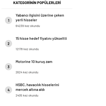
KATEGORİNİN POPÜLERLERİ
Yabancı ilgisini üzerine çeken
yerli hisseler
1
64239 kez okundu
15 hisse hedef fiyatını yükseltti
2
12178 kez okundu
Motorine 10 kuruş zam
3
2624 kez okundu
HSBC, havacılık hisselerini
mercek altına aldı
4
2405 kez okundu