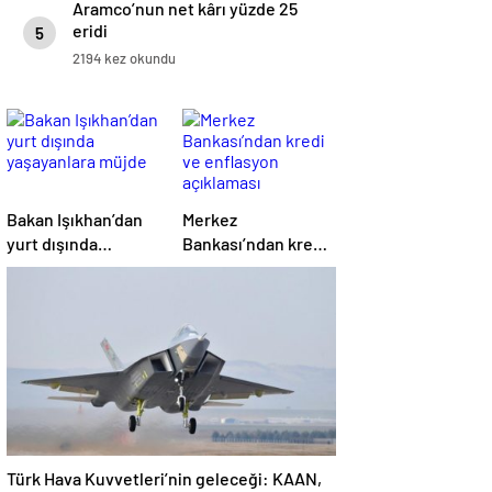
Aramco’nun net kârı yüzde 25
eridi
5
2194 kez okundu
Bakan Işıkhan’dan
Merkez
yurt dışında
Bankası’ndan kredi
yaşayanlara müjde
ve enflasyon
açıklaması
Türk Hava Kuvvetleri’nin geleceği: KAAN,