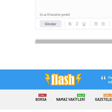
En az 10 karakter gerekli
Gönder
Ha
ed
CANLI
ANLIK
GÜNLÜ
BORSA
NAMAZ VAKITLERI
GAZETELE