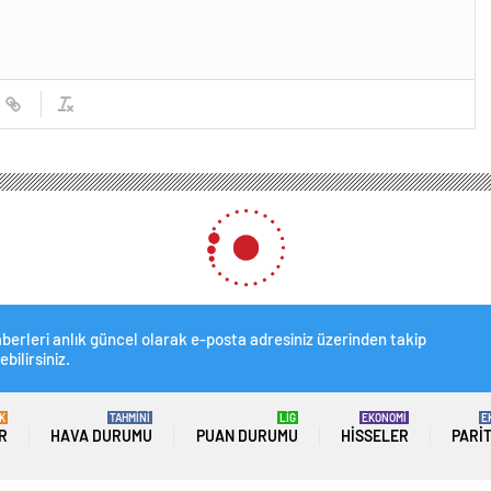
berleri anlık güncel olarak e-posta adresiniz üzerinden takip
ebilirsiniz.
K
TAHMİNİ
LİG
EKONOMİ
E
R
HAVA DURUMU
PUAN DURUMU
HISSELER
PARI