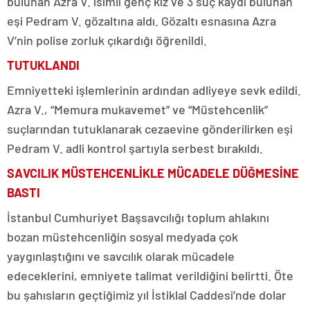
bulunan Azra V. isimli genç kız ve 3 suç kaydı bulunan
eşi Pedram V. gözaltına aldı. Gözaltı esnasına Azra
V’nin polise zorluk çıkardığı öğrenildi.
TUTUKLANDI
Emniyetteki işlemlerinin ardından adliyeye sevk edildi.
Azra V., “Memura mukavemet” ve “Müstehcenlik”
suçlarından tutuklanarak cezaevine gönderilirken eşi
Pedram V. adli kontrol şartıyla serbest bırakıldı.
SAVCILIK MÜSTEHCENLİKLE MÜCADELE DÜĞMESİNE
BASTI
İstanbul Cumhuriyet Başsavcılığı toplum ahlakını
bozan müstehcenliğin sosyal medyada çok
yaygınlaştığını ve savcılık olarak mücadele
edeceklerini, emniyete talimat verildiğini belirtti. Öte
bu şahısların geçtiğimiz yıl İstiklal Caddesi’nde dolar