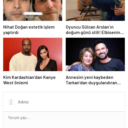
Nihat Doğan estetik işlem
Oyuncu Gülcan Arslan’ın
yaptırdı
doğum günü stili! Elbisenin
düğmelerini kapatmadı
Kim Kardashian’dan Kanye
Annesini yeni kaybeden
West önlemi
Tarkan’dan duygulandıran
paylaşım! Konserde
yaşananları ilk kez anlattı