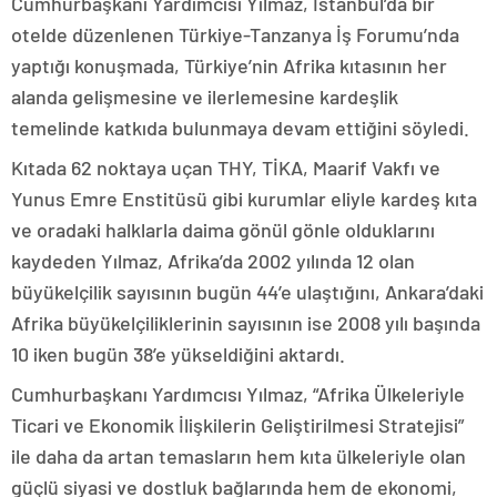
Cumhurbaşkanı Yardımcısı Yılmaz, İstanbul’da bir
otelde düzenlenen Türkiye-Tanzanya İş Forumu’nda
yaptığı konuşmada, Türkiye’nin Afrika kıtasının her
alanda gelişmesine ve ilerlemesine kardeşlik
temelinde katkıda bulunmaya devam ettiğini söyledi.
Kıtada 62 noktaya uçan THY, TİKA, Maarif Vakfı ve
Yunus Emre Enstitüsü gibi kurumlar eliyle kardeş kıta
ve oradaki halklarla daima gönül gönle olduklarını
kaydeden Yılmaz, Afrika’da 2002 yılında 12 olan
büyükelçilik sayısının bugün 44’e ulaştığını, Ankara’daki
Afrika büyükelçiliklerinin sayısının ise 2008 yılı başında
10 iken bugün 38’e yükseldiğini aktardı.
Cumhurbaşkanı Yardımcısı Yılmaz, “Afrika Ülkeleriyle
Ticari ve Ekonomik İlişkilerin Geliştirilmesi Stratejisi”
ile daha da artan temasların hem kıta ülkeleriyle olan
güçlü siyasi ve dostluk bağlarında hem de ekonomi,