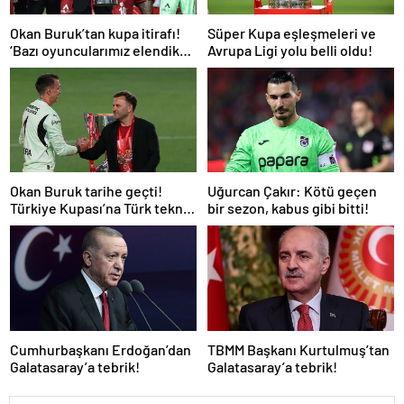
Okan Buruk’tan kupa itirafı!
Süper Kupa eşleşmeleri ve
‘Bazı oyuncularımız elendik
Avrupa Ligi yolu belli oldu!
diye düşündü’
Okan Buruk tarihe geçti!
Uğurcan Çakır: Kötü geçen
Türkiye Kupası’na Türk teknik
bir sezon, kabus gibi bitti!
adam damgası
Cumhurbaşkanı Erdoğan’dan
TBMM Başkanı Kurtulmuş’tan
Galatasaray’a tebrik!
Galatasaray’a tebrik!