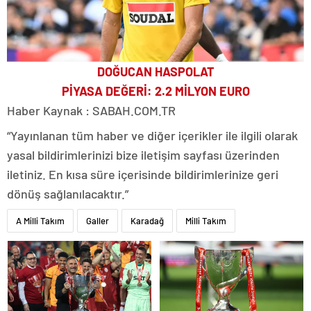
DOĞUCAN HASPOLAT
PİYASA DEĞERİ: 2.2 MİLYON EURO
Haber Kaynak : SABAH.COM.TR
“Yayınlanan tüm haber ve diğer içerikler ile ilgili olarak
yasal bildirimlerinizi bize iletişim sayfası üzerinden
iletiniz. En kısa süre içerisinde bildirimlerinize geri
dönüş sağlanılacaktır.”
A Milli Takım
Galler
Karadağ
Milli Takım