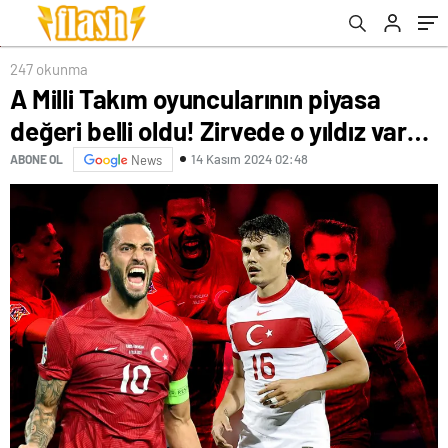
o yıldızla görüşme yapacak…
247 okunma
A Milli Takım oyuncularının piyasa
değeri belli oldu! Zirvede o yıldız var…
14 Kasım 2024 02:48
ABONE OL
News