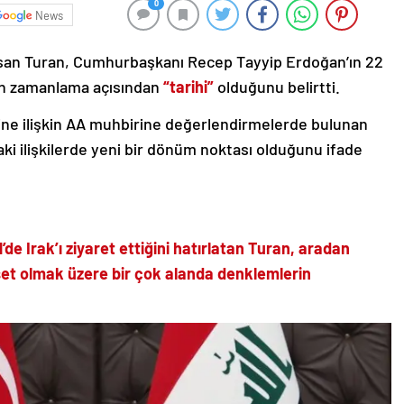
0
News
asan Turan, Cumhurbaşkanı Recep Tayyip Erdoğan’ın 22
inin zamanlama açısından
“tarihi”
olduğunu belirtti.
ine ilişkin AA muhbirine değerlendirmelerde bulunan
daki ilişkilerde yeni bir dönüm noktası olduğunu ifade
e Irak’ı ziyaret ettiğini hatırlatan Turan, aradan
set olmak üzere bir çok alanda denklemlerin