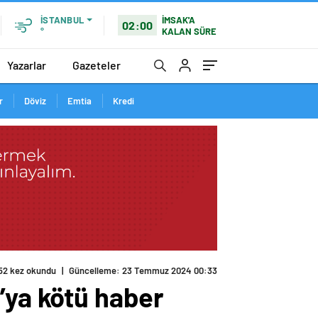
İMSAK'A
İSTANBUL
02:00
KALAN SÜRE
°
Yazarlar
Gazeteler
r
Döviz
Emtia
Kredi
’ya kötü haber