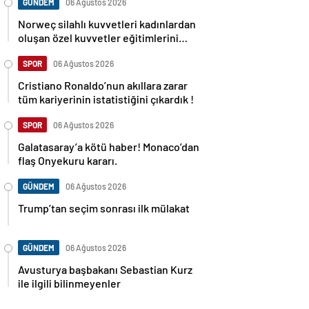
GÜNDEM
06 Ağustos 2026
Norweç silahlı kuvvetleri kadınlardan
oluşan özel kuvvetler eğitimlerini
başlattı.
SPOR
06 Ağustos 2026
Cristiano Ronaldo’nun akıllara zarar
tüm kariyerinin istatistiğini çıkardık !
SPOR
06 Ağustos 2026
Galatasaray’a kötü haber! Monaco’dan
flaş Onyekuru kararı.
GÜNDEM
06 Ağustos 2026
Trump’tan seçim sonrası ilk mülakat
GÜNDEM
06 Ağustos 2026
Avusturya başbakanı Sebastian Kurz
ile ilgili bilinmeyenler