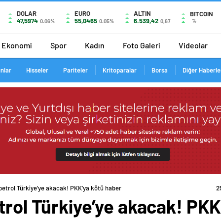
DOLAR
EURO
ALTIN
BITCOIN
47,5974
55,0465
6.539,42
%
0.06%
0.05%
0,67
Ekonomi
Spor
Kadın
Foto Galeri
Videolar
ınlar
Hisseler
Pariteler
Kritoparalar
Borsa
Diğer Haberle
petrol Türkiye’ye akacak! PKK’ya kötü haber
trol Türkiye’ye akacak! PKK