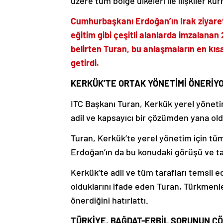
üzere tüm bölge ülkeleri ile ilişkiler 
Cumhurbaşkanı Erdoğan’ın Irak ziyareti
eğitim gibi çeşitli alanlarda imzalana
belirten Turan, bu anlaşmaların en kıs
getirdi.
KERKÜK’TE ORTAK YÖNETİMİ ÖNERİY
ITC Başkanı Turan, Kerkük yerel yönet
adil ve kapsayıcı bir çözümden yana oldu
Turan, Kerkük’te yerel yönetim için tü
Erdoğan’ın da bu konudaki görüşü ve tavs
Kerkük’te adil ve tüm tarafları temsil 
olduklarını ifade eden Turan, Türkmenl
önerdiğini hatırlattı.
TÜRKİYE, BAĞDAT-ERBİL SORUNUN Ç