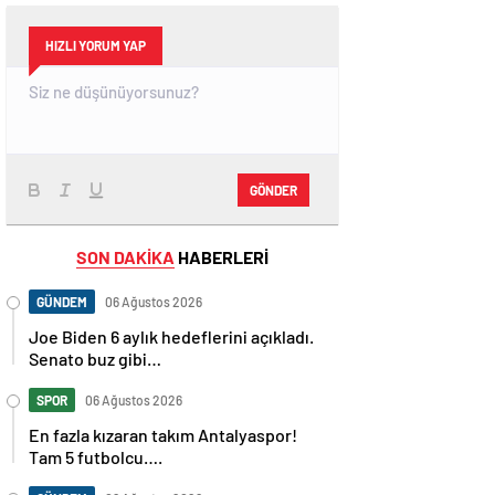
HIZLI YORUM YAP
GÖNDER
SON DAKİKA
HABERLERİ
GÜNDEM
06 Ağustos 2026
Joe Biden 6 aylık hedeflerini açıkladı.
Senato buz gibi…
SPOR
06 Ağustos 2026
En fazla kızaran takım Antalyaspor!
Tam 5 futbolcu….