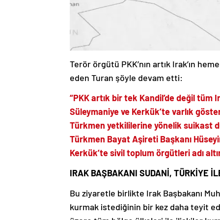
Terör örgütü PKK’nın artık Irak’ın he
eden Turan şöyle devam etti:
“PKK artık bir tek Kandil’de değil tüm 
Süleymaniye ve Kerkük’te varlık göste
Türkmen yetkililerine yönelik suikast 
Türkmen Bayat Aşireti Başkanı Hüseyin
Kerkük’te sivil toplum örgütleri adı al
IRAK BAŞBAKANI SUDANİ, TÜRKİYE İLE 
Bu ziyaretle birlikte Irak Başbakanı Muh
kurmak istediğinin bir kez daha teyit e