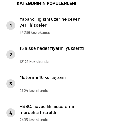
KATEGORİNİN POPÜLERLERİ
Yabancı ilgisini üzerine çeken
yerli hisseler
1
64239 kez okundu
15 hisse hedef fiyatını yükseltti
2
12178 kez okundu
Motorine 10 kuruş zam
3
2624 kez okundu
HSBC, havacılık hisselerini
mercek altına aldı
4
2405 kez okundu