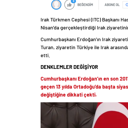
0
BEĞENDİM
ABONE OL
Irak Türkmen Cephesi (ITC) Başkanı H
Nisan’da gerçekleştirdiği Irak ziyaret
Cumhurbaşkanı Erdoğan’ın Irak ziyaret
Turan, ziyaretin Türkiye ile Irak arasın
etti.
DENKLEMLER DEĞİŞİYOR
Cumhurbaşkanı Erdoğan’ın en son 2011’d
geçen 13 yılda Ortadoğu’da başta siya
değiştiğine dikkati çekti.