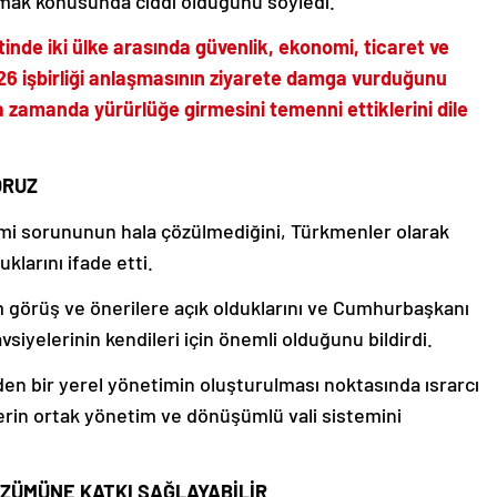
kurmak konusunda ciddi olduğunu söyledi.
nde iki ülke arasında güvenlik, ekonomi, ticaret ve
n 26 işbirliği anlaşmasının ziyarete damga vurduğunu
a zamanda yürürlüğe girmesini temenni ettiklerini dile
ORUZ
imi sorununun hala çözülmediğini, Türkmenler olarak
klarını ifade etti.
m görüş ve önerilere açık olduklarını ve Cumhurbaşkanı
iyelerinin kendileri için önemli olduğunu bildirdi.
eden bir yerel yönetimin oluşturulması noktasında ısrarcı
erin ortak yönetim ve dönüşümlü vali sistemini
ÖZÜMÜNE KATKI SAĞLAYABİLİR