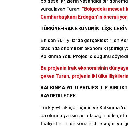
bölgesel krizlerin yaşandığı bir dönem
vurgulayan Turan,
“Bölgedeki mevcut k
Cumhurbaşkanı Erdoğan’ın önemli yönle
TÜRKİYE-IRAK EKONOMİK İLİŞKİLERİN
En son 70’li yıllarda gerçekleştirilen K
arasında önemli bir ekonomik işbirliği y
Kalkınma Yolu Projesi olduğunu söyledi
Bu projenin Irak ekonomisinin dünyaya
çeken Turan, projenin iki ülke ilişkiler
KALKINMA YOLU PROJESİ İLE BİRLİK
KAYDEDİLECEK
Türkiye-Irak işbirliğinin ve Kalkınma Yol
da olumlu yansıması olacağını dile geti
faaliyetlerini de sona erdireceğini vurg