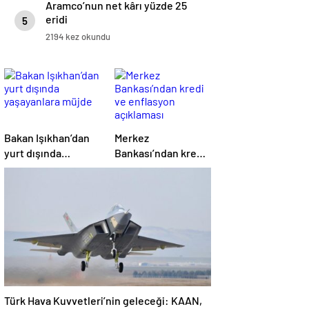
Aramco’nun net kârı yüzde 25
eridi
5
2194 kez okundu
Bakan Işıkhan’dan
Merkez
yurt dışında
Bankası’ndan kredi
yaşayanlara müjde
ve enflasyon
açıklaması
Türk Hava Kuvvetleri’nin geleceği: KAAN,