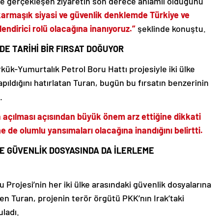
de gerçekleşen ziyaretin son derece anlamlı olduğunu
armaşık siyasi ve güvenlik denklemde Türkiye ve
ndirici rolü olacağına inanıyoruz.”
şeklinde konuştu.
DE TARİHİ BİR FIRSAT DOĞUYOR
erkük-Yumurtalık Petrol Boru Hattı projesiyle iki ülke
apıldığını hatırlatan Turan, bugün bu fırsatın benzerinin
.
 açılması açısından büyük önem arz ettiğine dikkati
ine de olumlu yansımaları olacağına inandığını belirtti.
TE GÜVENLİK DOSYASINDA DA İLERLEME
u Projesi’nin her iki ülke arasındaki güvenlik dosyalarına
ren Turan, projenin terör örgütü PKK’nın Irak’taki
uladı.