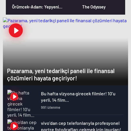
Örümcek-Adam: Yepyeni Bir Gün
The Odyssey
Pazarama, yeni tedarikçi paneli ile finansal
çözümleri hayata geçiriyor!
Bu hafta vizyona girecek filmler! 10’u
yerli, 14 film…
991 izlenme
vivo’dan cep telefonlarıyla profesyonel
portre fotoğrafları çekmek için ipuçları!