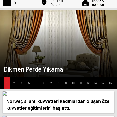
Canlı Yol
İMSAK'A
°C
Durumu
02
00
Dikmen Perde Yıkama
Norweç silahlı kuvvetleri kadınlardan oluşan özel
kuvvetler eğitimlerini başlattı.