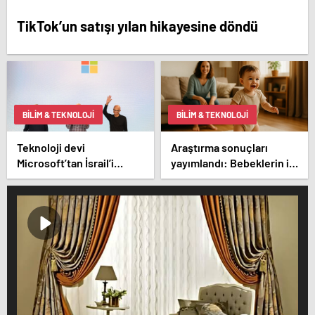
TikTok’un satışı yılan hikayesine döndü
BILIM & TEKNOLOJI
BILIM & TEKNOLOJI
Teknoloji devi
Araştırma sonuçları
Microsoft’tan İsrail’i
yayımlandı: Bebeklerin ilk
sevindirecek haber
adımında genetik ve
çevre etkisi