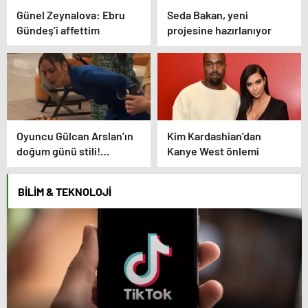
Günel Zeynalova: Ebru
Seda Bakan, yeni
Gündeş’i affettim
projesine hazırlanıyor
Oyuncu Gülcan Arslan’ın
Kim Kardashian’dan
doğum günü stili!
Kanye West önlemi
Elbisenin düğmelerini
kapatmadı
BILIM & TEKNOLOJI