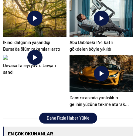
ilk tepkisi!
İkinci dalganın yaşandığı
Abu Dabi’deki 144 katlı
Bursa’da ölüm rakamları arttı
gökdelen böyle yıkıldı
Devasa fareyi yavru tavşan
sandı
Dans sırasında yanlışlıkla
gelinin yüzüne tekme atarak
düğünü mahvetti
Daha Fazla Haber Yükle
EN ÇOK OKUNANLAR