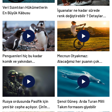
Veri Sızıntıları Hükümetlerin
İguanalar ne kadar sürede
En Büyük Kâbusu
renk değiştirebilir ? Detaylar
burada…
Penguenleri hiç bu kadar
Mecnun Otyakmaz:
komik ve yakından
Alacağımız her puanın çok
görmemiştiniz
önemi var
Rusya ordusunda Pasifik için
Şenol Güneş: Arda Turan Milli
yeni bir cephe açılıyor. Çin’in
Takım formasını giyebilir