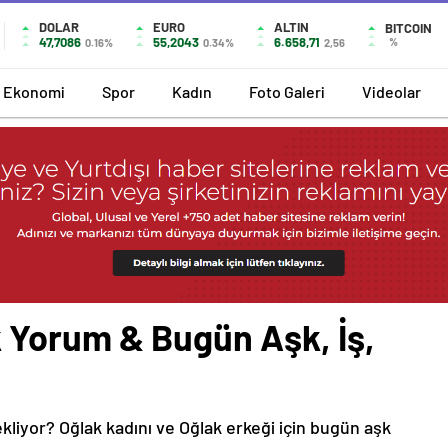
DOLAR
EURO
ALTIN
BITCOIN
47,7086
55,2043
6.658,71
%
0.16%
0.34%
2,56
Ekonomi
Spor
Kadın
Foto Galeri
Videolar
 Yorum & Bugün Aşk, İş,
ekliyor? Oğlak kadını ve Oğlak erkeği için bugün aşk