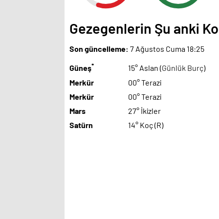
Gezegenlerin Şu anki 
Son güncelleme:
7 Ağustos Cuma 18:25
*
Güneş
15° Aslan (
Günlük Burç
)
Merkür
00° Terazi
Merkür
00° Terazi
Mars
27° İkizler
Satürn
14° Koç (R)