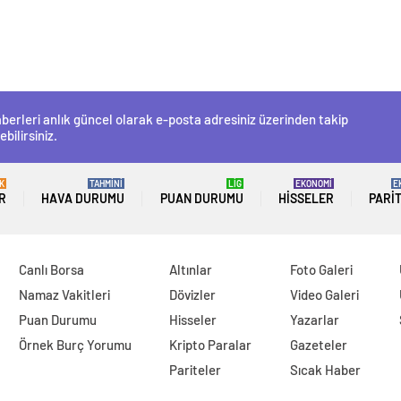
berleri anlık güncel olarak e-posta adresiniz üzerinden takip
ebilirsiniz.
K
TAHMİNİ
LİG
EKONOMİ
E
R
HAVA DURUMU
PUAN DURUMU
HISSELER
PARI
Canlı Borsa
Altınlar
Foto Galeri
Namaz Vakitleri
Dövizler
Video Galeri
Puan Durumu
Hisseler
Yazarlar
Örnek Burç Yorumu
Kripto Paralar
Gazeteler
Pariteler
Sıcak Haber