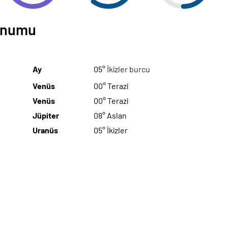
Konumu
Ay
05°
İkizler burcu
Venüs
00° Terazi
Venüs
00° Terazi
Jüpiter
08° Aslan
Uranüs
05° İkizler