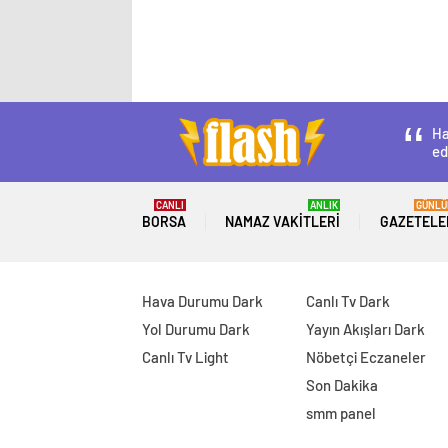
Ha
ed
CANLI
ANLIK
GÜNLÜ
BORSA
NAMAZ VAKITLERI
GAZETELE
Hava Durumu Dark
Canlı Tv Dark
Yol Durumu Dark
Yayın Akışları Dark
Canlı Tv Light
Nöbetçi Eczaneler
Son Dakika
smm panel